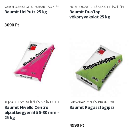
VAKOLÓANYAGOK, HABARCSOK ÉS TAPASZOK
HOMLOKZATI-, LÁBAZATI DÍSZÍTŐVAKOLAT
Baumit UniPutz 25 kg
Baumit DuoTop
vékonyvakolat 25 kg
3090
Ft
ALJZATKIEGYENLÍTŐ ÉS SZÁRAZBETON
GIPSZKARTON ÉS PROFILOK
Baumit Nivello Centro
Baumit Ragasztógipsz
aljzatkiegyenlítő 5-30 mm –
25 kg
4990
Ft