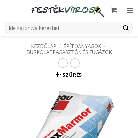
Skip
to
content
Keresés
a
következőre:
KEZDŐLAP
/
ÉPÍTŐANYAGOK
/
BURKOLATRAGASZTÓK ÉS FUGÁZÓK
SZŰRÉS