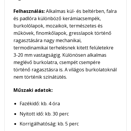
Felhasználás:
Alkalmas kül- és beltérben, falra
és padlóra különböző kerámiacsempék,
burkolólapok, mozaikok, természetes és
műkövek, finomkőlapok, gresslapok történő
ragasztására nagy mechanikai,
termodinamikai terhelésnek kitett felületekre
3-20 mm vastagságig. Különösen alkalmas
meglévő burkolatra, csempét csempére
történő ragasztásra is. A világos burkolatoknál
nem történik színátütés.
Műszaki adatok:
Fazékidő: kb. 4 óra
Nyitott idő: kb. 30 perc
Korrigálhatóság: kb. 5 perc