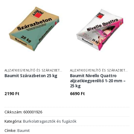
ALJZATKIEGYENLÍTŐ ÉS SZÁRAZBETON
ALJZATKIEGYENLÍTŐ ÉS SZÁRAZBETON
Baumit Szárazbeton 25 kg
Baumit Nivello Quattro
aljzatkiegyenlítő 1-20 mm –
25 kg
2190
Ft
6690
Ft
Cikkszám:
600001926
Kategória:
Burkolatragasztók és fugázók
Címke:
Baumit