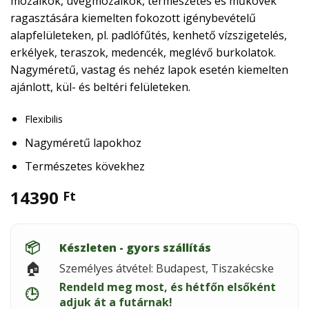
mozaikok, üvegmozaikok, természetes és műkövek
ragasztására kiemelten fokozott igénybevételű
alapfelületeken, pl. padlófűtés, kenhető vízszigetelés,
erkélyek, teraszok, medencék, meglévő burkolatok.
Nagyméretű, vastag és nehéz lapok esetén kiemelten
ajánlott, kül- és beltéri felületeken.
Flexibilis
Nagyméretű lapokhoz
Természetes kövekhez
14390
Ft
📦
Készleten - gyors szállítás
🏠
Személyes átvétel: Budapest, Tiszakécske
Rendeld meg most, és hétfőn elsőként
🕒
adjuk át a futárnak!