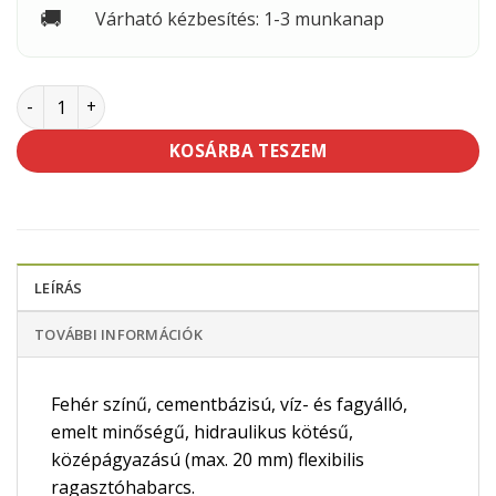
🚚
Várható kézbesítés: 1-3 munkanap
Baumit Baumacol FlexMarmor 25 kg mennyiség
KOSÁRBA TESZEM
LEÍRÁS
TOVÁBBI INFORMÁCIÓK
Fehér színű, cementbázisú, víz- és fagyálló,
emelt minőségű, hidraulikus kötésű,
középágyazású (max. 20 mm) flexibilis
ragasztóhabarcs.