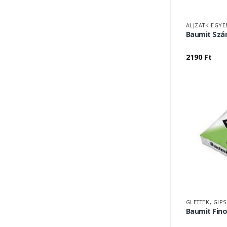
ALJZATKIEGYE
Baumit Szá
2190
Ft
GLETTEK, GIP
Baumit Fino