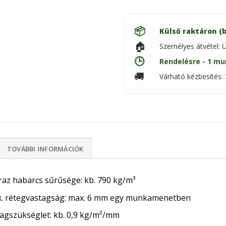
📦
Külső raktáron (b
🏠
Személyes átvétel: Ü
🕒
Rendelésre - 1 mu
🚚
Várható kézbesítés
TOVÁBBI INFORMÁCIÓK
raz habarcs sűrűsége: kb. 790 kg/m³
. rétegvastagság: max. 6 mm egy munkamenetben
agszükséglet: kb. 0,9 kg/m²/mm