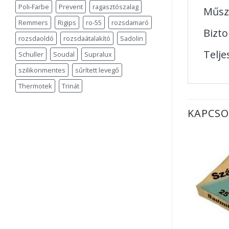
Poli-Farbe
Prevent
ragasztószalag
Műsz
Remmers
Rigips
ro-55
rozsdamaró
Bizto
rozsdaoldó
rozsdaátalakító
Sadolin
Telje
Schuller
Soudal
Supralux
szilikonmentes
sűrített levegő
Thermotek
Trinát
KAPCSO