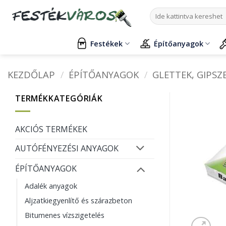
Skip
Keresés
to
a
content
következőre:
Festékek
Építőanyagok
KEZDŐLAP
/
ÉPÍTŐANYAGOK
/
GLETTEK, GIPSZ
TERMÉKKATEGÓRIÁK
AKCIÓS TERMÉKEK
AUTÓFÉNYEZÉSI ANYAGOK
ÉPÍTŐANYAGOK
Adalék anyagok
Aljzatkiegyenlítő és szárazbeton
Bitumenes vízszigetelés