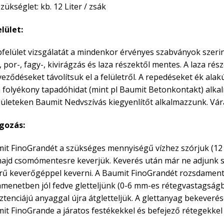
zükséglet: kb. 12 Liter / zsák
lület:
pfelület vizsgálatát a mindenkor érvényes szabványok szerint
, por-, fagy-, kivirágzás és laza részektől mentes. A laza rész
eződéseket távolítsuk el a felületről. A repedéseket ék alakú
 folyékony tapadóhidat (mint pl Baumit Betonkontakt) alkal
lületeken Baumit Nedvszívás kiegyenlítőt alkalmazzunk. Vára
gozás:
it FinoGrandét a szükséges mennyiségű vízhez szórjuk (12 l
majd csomómentesre keverjük. Keverés után már ne adjunk 
rű keverőgéppel keverni. A Baumit FinoGrandét rozsdamentes
enetben jól fedve gletteljünk (0-6 mm-es rétegvastagságban
ztenciájú anyaggal újra átgletteljük. A glettanyag bekeveré
it FinoGrande a járatos festékekkel és befejező rétegekkel 