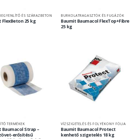
KIEGYENLÍTŐ ÉS SZÁRAZBETON
BURKOLATRAGASZTÓK ÉS FUGÁZÓK
 FlexBeton 25 kg
Baumit Baumacol FlexTop+Fibre
25 kg
ZÍTŐ TERMÉKEK
VÍZSZIGETELÉS ÉS FOLYÉKONY FÓLIA
 Baumacol Strap –
Baumit Baumacol Protect
övet-erősítésű
kenhető szigetelés 18 kg