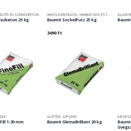
NLÍTŐ ÉS SZÁRAZBETON
VAKOLÓANYAGOK, HABARCSOK ÉS TAPASZOK
ALJZAT
razbeton 25 kg
Baumit SockelPutz 25 kg
Baumit
3490
Ft
SZEK
GLETTEK, GIPSZEK
KIEGÉS
Fill 1-30 mm
Baumit GlemaBrilliant 20 kg
Baumit
üvegsz