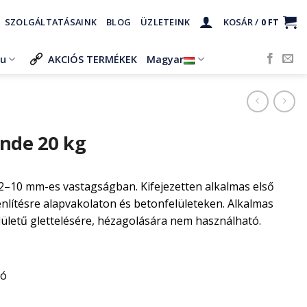
SZOLGÁLTATÁSAINK
BLOG
ÜZLETEINK
KOSÁR /
0
FT
ru
AKCIÓS TERMÉKEK
Magyar
nde 20 kg
 2–10 mm-es vastagságban. Kifejezetten alkalmas első
enlítésre alapvakolaton és betonfelületeken. Alkalmas
elületű glettelésére, hézagolására nem használható.
tó