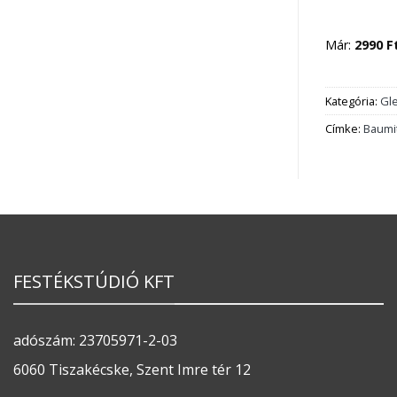
Már:
2990
F
Kategória:
Gle
Címke:
Baumi
FESTÉKSTÚDIÓ KFT
adószám: 23705971-2-03
6060 Tiszakécske, Szent Imre tér 12