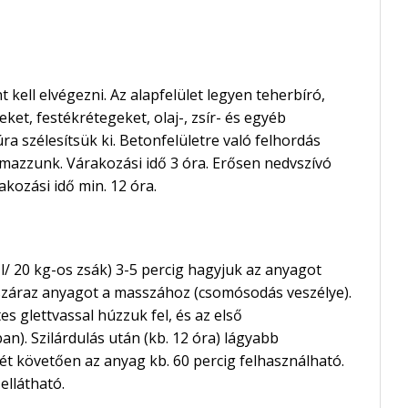
 kell elvégezni. Az alapfelület legyen teherbíró,
eket, festékrétegeket, olaj-, zsír- és egyéb
ra szélesítsük ki. Betonfelületre való felhordás
mazzunk. Várakozási idő 3 óra. Erősen nedvszívó
kozási idő min. 12 óra.
/ 20 kg-os zsák) 3-5 percig hagyjuk az anyagot
száraz anyagot a masszához (csomósodás veszélye).
 glettvassal húzzuk fel, és az első
). Szilárdulás után (kb. 12 óra) lágyabb
sét követően az anyag kb. 60 percig felhasználható.
ellátható.