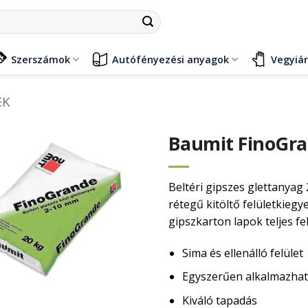
Szerszámok
Autófényezési anyagok
Vegyiá
EK
Baumit FinoGra
Beltéri gipszes glettanyag
rétegű kitöltő felületkiegy
gipszkarton lapok teljes f
Sima és ellenálló felület
Egyszerűen alkalmazha
Kiváló tapadás