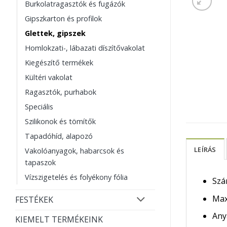
Burkolatragasztók és fugázók
Gipszkarton és profilok
Glettek, gipszek
Homlokzati-, lábazati díszítővakolat
Kiegészítő termékek
Kültéri vakolat
Ragasztók, purhabok
Speciális
Szilikonok és tömítők
Tapadóhíd, alapozó
LEÍRÁS
Vakolóanyagok, habarcsok és
tapaszok
Vízszigetelés és folyékony fólia
Szá
Max
FESTÉKEK
Any
KIEMELT TERMÉKEINK