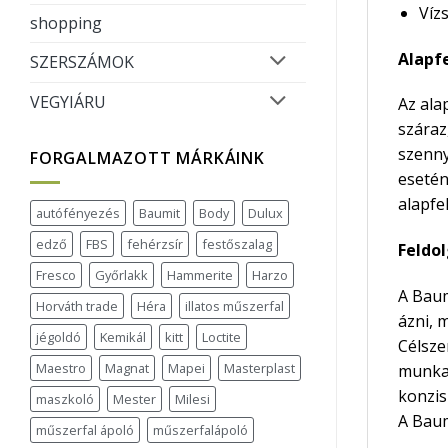
Vízs
shopping
Alapfe
SZERSZÁMOK
VEGYIÁRU
Az ala
száraz
szenny
FORGALMAZOTT MÁRKÁINK
esetén
alapfe
autófényezés
Baumit
Body
Dulux
edző
FBS
fehérzsír
festőszalag
Feldol
Fresco
Győrlakk
Hammerite
Harzo
A Baum
Horváth trade
Héra
illatos műszerfal
ázni, 
jégoldó
Kemikál
kitt
Loctite
Célsze
Maestro
Magnat
Mapei
Masterplast
munkam
konzis
maszkoló
Mester
Milesi
A Baum
műszerfal ápoló
műszerfalápoló