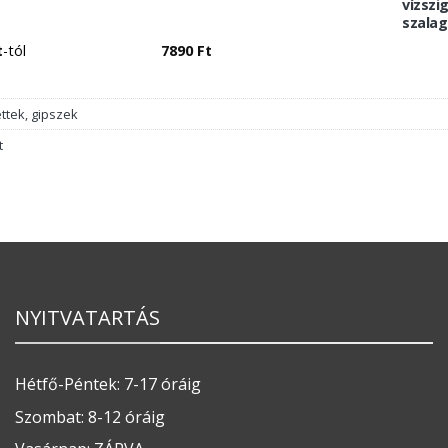
vízszi
szalag
t
-tól
7890
Ft
ttek, gipszek
t
NYITVATARTÁS
Hétfő-Péntek: 7-17 óráig
Szombat: 8-12 óráig