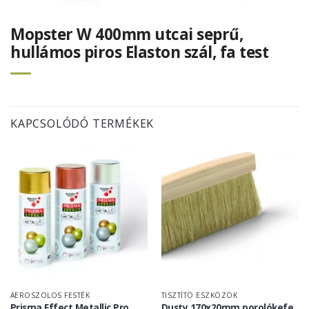
Mopster W 400mm utcai seprű,
hullámos piros Elaston szál, fa test
KAPCSOLÓDÓ TERMÉKEK
AEROSZOLOS FESTÉK
TISZTÍTÓ ESZKÖZÖK
Prisma Effect Metallic Pro
Dusty 170x20mm porolókefe