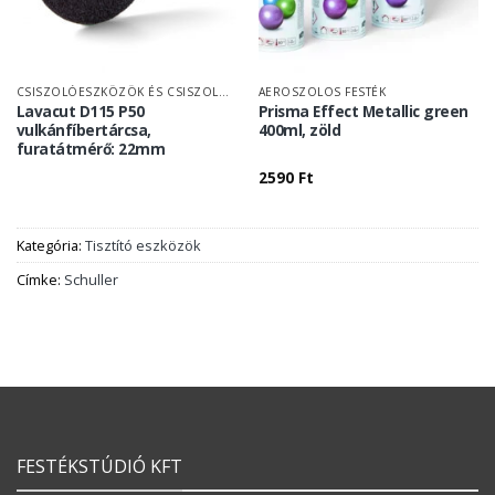
CSISZOLÓESZKÖZÖK ÉS CSISZOLÓPAPÍR
AEROSZOLOS FESTÉK
Lavacut D115 P50
Prisma Effect Metallic green
vulkánfíbertárcsa,
400ml, zöld
furatátmérő: 22mm
2590
Ft
Kategória:
Tisztító eszközök
Címke:
Schuller
FESTÉKSTÚDIÓ KFT