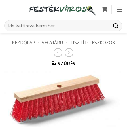
Skip
to
content
Keresés
a
következőre:
KEZDŐLAP
/
VEGYIÁRU
/
TISZTÍTÓ ESZKÖZÖK
SZŰRÉS