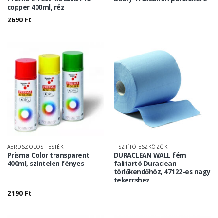
copper 400ml, réz
2690
Ft
AEROSZOLOS FESTÉK
TISZTÍTÓ ESZKÖZÖK
Prisma Color transparent
DURACLEAN WALL fém
400ml, színtelen fényes
falitartó Duraclean
törlőkendőhöz, 47122-es nagy
tekercshez
2190
Ft