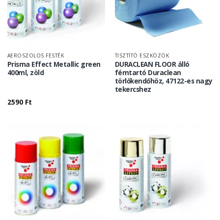
AEROSZOLOS FESTÉK
TISZTÍTÓ ESZKÖZÖK
Prisma Effect Metallic green
DURACLEAN FLOOR álló
400ml, zöld
fémtartó Duraclean
törlőkendőhöz, 47122-es nagy
tekercshez
2590
Ft