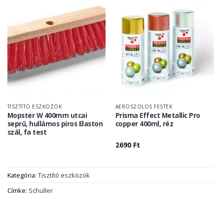
TISZTÍTÓ ESZKÖZÖK
AEROSZOLOS FESTÉK
Mopster W 400mm utcai
Prisma Effect Metallic Pro
seprű, hullámos piros Elaston
copper 400ml, réz
szál, fa test
2690
Ft
Kategória:
Tisztító eszközök
Címke:
Schuller