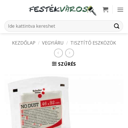
Skip
to
content
Keresés
a
következőre:
KEZDŐLAP
/
VEGYIÁRU
/
TISZTÍTÓ ESZKÖZÖK
SZŰRÉS