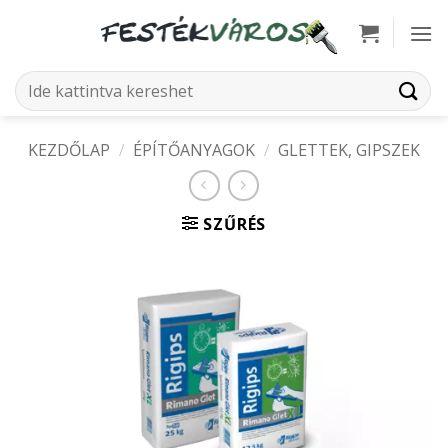
Skip
to
content
Keresés
a
következőre:
KEZDŐLAP
/
ÉPÍTŐANYAGOK
/
GLETTEK, GIPSZEK
SZŰRÉS