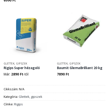
6990
Ft
GLETTEK, GIPSZEK
GLETTEK, GIPSZEK
Rigips Super hézagoló
Baumit GlemaBrilliant 20 kg
Már:
2890
Ft
-tól
7890
Ft
Cikkszám:
N/A
Kategória:
Glettek, gipszek
Címke:
Rigips