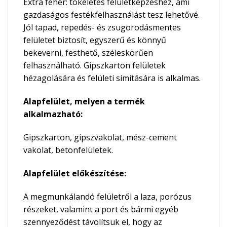
Extra fehér: tökéletes felületképzéshez, ami
gazdaságos festékfelhasználást tesz lehetővé.
Jól tapad, repedés- és zsugorodásmentes
felületet biztosít, egyszerű és könnyű
bekeverni, festhető, széleskörűen
felhasználható. Gipszkarton felületek
hézagolására és felületi simítására is alkalmas.
Alapfelület, melyen a termék
alkalmazható:
Gipszkarton, gipszvakolat, mész-cement
vakolat, betonfelületek.
Alapfelület előkészítése:
A megmunkálandó felületről a laza, porózus
részeket, valamint a port és bármi egyéb
szennyeződést távolítsuk el, hogy az