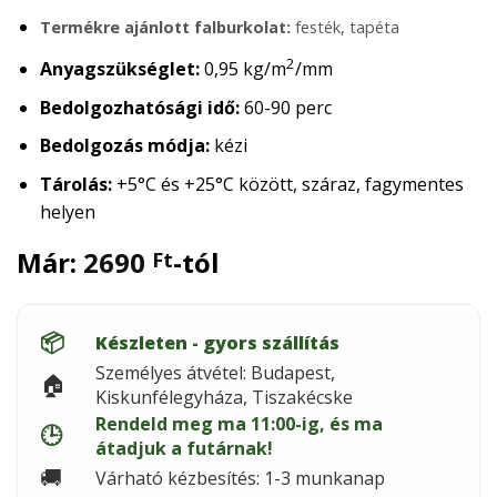
Termékre ajánlott falburkolat:
festék, tapéta
2
Anyagszükséglet:
0,95 kg/m
/mm
Bedolgozhatósági idő:
60-90 perc
Bedolgozás módja:
kézi
Tárolás:
+5°C és +25°C között, száraz, fagymentes
helyen
Már:
2690
-tól
Ft
📦
Készleten - gyors szállítás
Személyes átvétel: Budapest,
🏠
Kiskunfélegyháza, Tiszakécske
Rendeld meg ma 11:00-ig, és ma
🕒
átadjuk a futárnak!
🚚
Várható kézbesítés: 1-3 munkanap