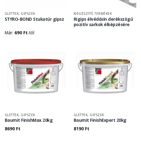
GLETTEK, GIPSZEK
KIEGÉSZÍTŐ TERMÉKEK
STYRO-BOND Stukatúr gipsz
Rigips élvédősín derékszögű
pozitív sarkok élképzésére
Már:
690
Ft
-tól
GLETTEK, GIPSZEK
GLETTEK, GIPSZEK
Baumit FinishMax 20kg
Baumit FinishExpert 20kg
8690
Ft
8190
Ft