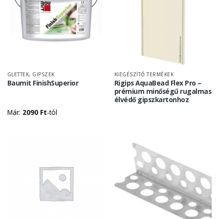
GLETTEK, GIPSZEK
KIEGÉSZÍTŐ TERMÉKEK
Baumit FinishSuperior
Rigips AquaBead Flex Pro –
prémium minőségű rugalmas
élvédő gipszkartonhoz
Már:
2090
Ft
-tól