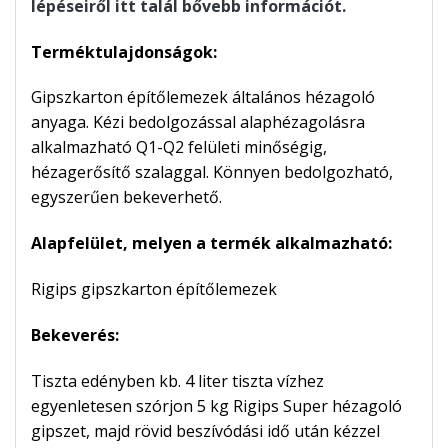
lépéseiről itt talál bővebb információt.
Terméktulajdonságok:
Gipszkarton építőlemezek általános hézagoló
anyaga. Kézi bedolgozással alaphézagolásra
alkalmazható Q1-Q2 felületi minőségig,
hézagerősítő szalaggal. Könnyen bedolgozható,
egyszerűen bekeverhető.
Alapfelület, melyen a termék alkalmazható:
Rigips gipszkarton építőlemezek
Bekeverés:
Tiszta edényben kb. 4 liter tiszta vízhez
egyenletesen szórjon 5 kg Rigips Super hézagoló
gipszet, majd rövid beszívódási idő után kézzel