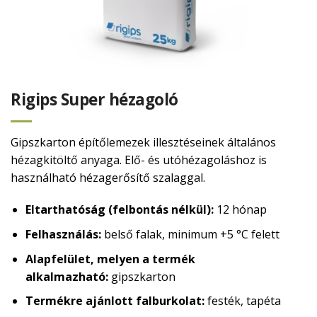
Rigips Super hézagoló
Gipszkarton építőlemezek illesztéseinek általános
hézagkitöltő anyaga. Elő- és utóhézagoláshoz is
használható hézagerősítő szalaggal.
Eltarthatóság (felbontás nélkül):
12 hónap
Felhasználás:
belső falak, minimum +5 °C felett
Alapfelület, melyen a termék
alkalmazható:
gipszkarton
Termékre ajánlott falburkolat:
festék, tapéta