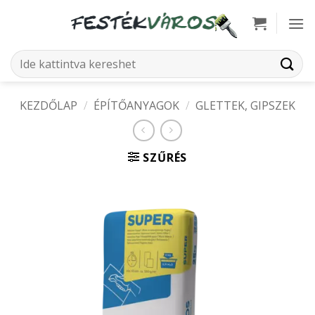
Skip
to
content
Keresés
a
következőre:
KEZDŐLAP
/
ÉPÍTŐANYAGOK
/
GLETTEK, GIPSZEK
SZŰRÉS