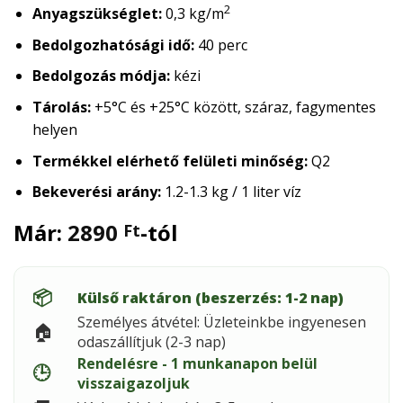
2
Anyagszükséglet:
0,3 kg/m
Bedolgozhatósági idő:
40 perc
Bedolgozás módja:
kézi
Tárolás:
+5°C és +25°C között, száraz, fagymentes
helyen
Termékkel elérhető felületi minőség:
Q2
Bekeverési arány:
1.2-1.3 kg / 1 liter víz
Már:
2890
-tól
Ft
📦
Külső raktáron (beszerzés: 1-2 nap)
Személyes átvétel: Üzleteinkbe ingyenesen
🏠
odaszállítjuk (2-3 nap)
Rendelésre - 1 munkanapon belül
🕒
visszaigazoljuk