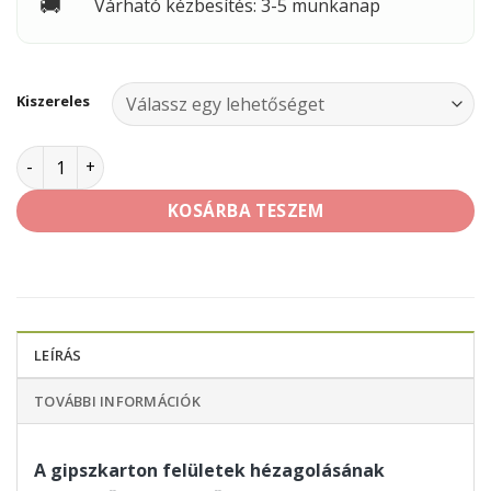
🚚
Várható kézbesítés: 3-5 munkanap
Kiszereles
Rigips Super hézagoló mennyiség
KOSÁRBA TESZEM
LEÍRÁS
TOVÁBBI INFORMÁCIÓK
A gipszkarton felületek hézagolásának