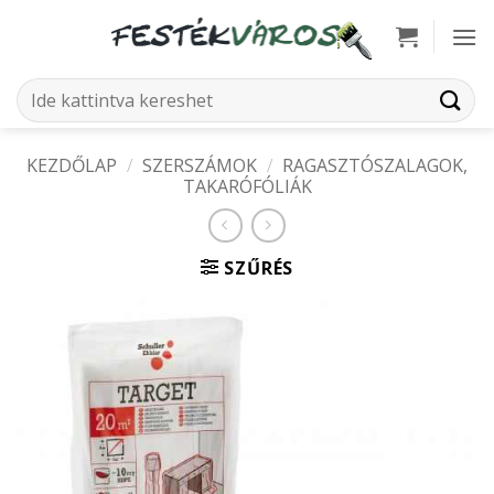
Skip
to
content
Keresés
a
következőre:
KEZDŐLAP
/
SZERSZÁMOK
/
RAGASZTÓSZALAGOK,
TAKARÓFÓLIÁK
SZŰRÉS