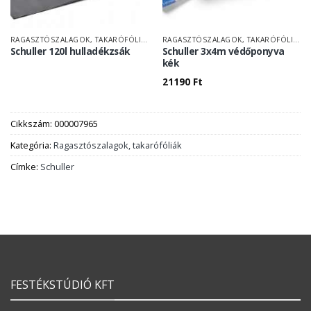
RAGASZTÓSZALAGOK, TAKARÓFÓLIÁK
RAGASZTÓSZALAGOK, TAKARÓFÓLIÁK
Schuller 120l hulladékzsák
Schuller 3x4m védőponyva
kék
21190
Ft
Cikkszám:
000007965
Kategória:
Ragasztószalagok, takarófóliák
Címke:
Schuller
FESTÉKSTÚDIÓ KFT