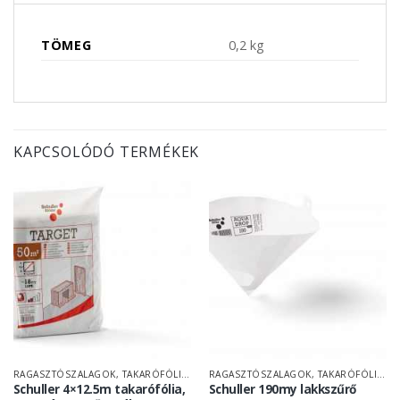
TÖMEG
0,2 kg
KAPCSOLÓDÓ TERMÉKEK
RAGASZTÓSZALAGOK, TAKARÓFÓLIÁK
RAGASZTÓSZALAGOK, TAKARÓFÓLIÁK
Schuller 4×12.5m takarófólia,
Schuller 190my lakkszűrő