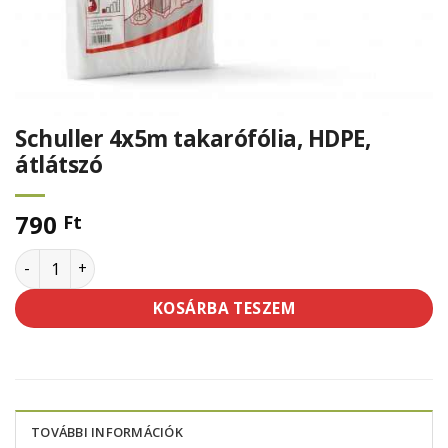
Schuller 4x5m takarófólia, HDPE,
átlátszó
790
Ft
Schuller 4x5m takarófólia, HDPE, átlátszó mennyiség
KOSÁRBA TESZEM
TOVÁBBI INFORMÁCIÓK