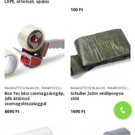
LDPE, áttetsző, opálos
100
Ft
RAGASZTÓSZALAGOK, TAKARÓFÓLIÁK
RAGASZTÓSZALAGOK, TAKARÓFÓLIÁK
Box Tec kézi csomagzárógép,
Schuller 2x3m védőponyva
2db átlátszó
zöld
csomagolószalaggal
8690
Ft
1690
Ft