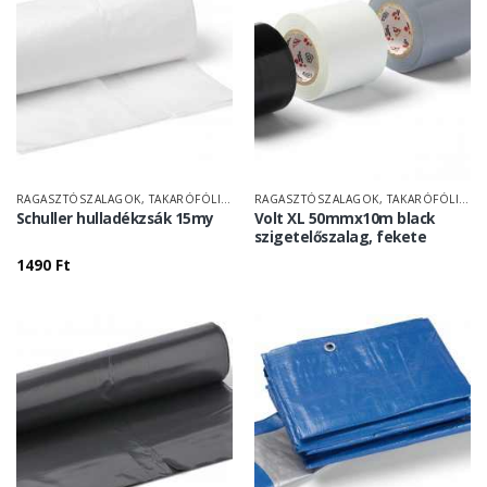
RAGASZTÓSZALAGOK, TAKARÓFÓLIÁK
RAGASZTÓSZALAGOK, TAKARÓFÓLIÁK
Schuller hulladékzsák 15my
Volt XL 50mmx10m black
szigetelőszalag, fekete
1490
Ft