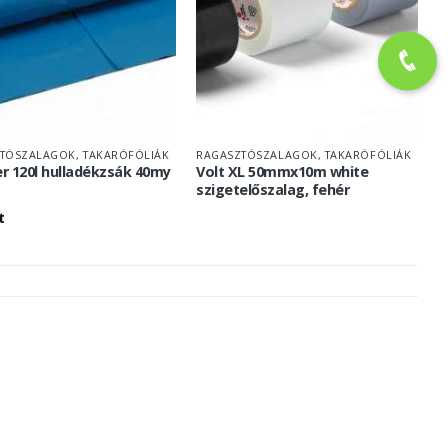
TÓSZALAGOK, TAKARÓFÓLIÁK
RAGASZTÓSZALAGOK, TAKARÓFÓLIÁK
er 120l hulladékzsák 40my
Volt XL 50mmx10m white
szigetelőszalag, fehér
t