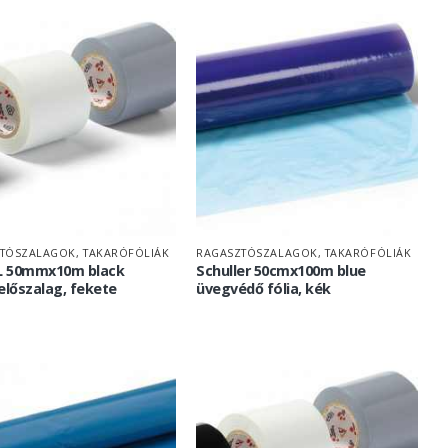
TÓSZALAGOK, TAKARÓFÓLIÁK
RAGASZTÓSZALAGOK, TAKARÓFÓLIÁK
XL 50mmx10m black
Schuller 50cmx100m blue
előszalag, fekete
üvegvédő fólia, kék