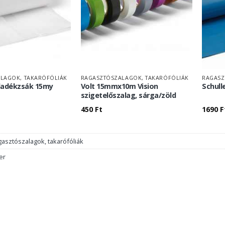
LAGOK, TAKARÓFÓLIÁK
RAGASZTÓSZALAGOK, TAKARÓFÓLIÁK
RAGASZ
lladékzsák 15my
Volt 15mmx10m Vision
Schull
szigetelőszalag, sárga/zöld
450
Ft
1690
F
asztószalagok, takarófóliák
er