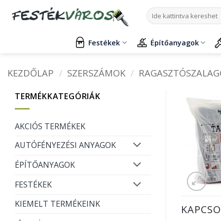
Skip
Keresés
to
a
content
következőre:
Festékek
Építőanyagok
KEZDŐLAP
/
SZERSZÁMOK
/
RAGASZTÓSZALAG
TERMÉKKATEGÓRIÁK
AKCIÓS TERMÉKEK
AUTÓFÉNYEZÉSI ANYAGOK
ÉPÍTŐANYAGOK
FESTÉKEK
KIEMELT TERMÉKEINK
KAPCSO