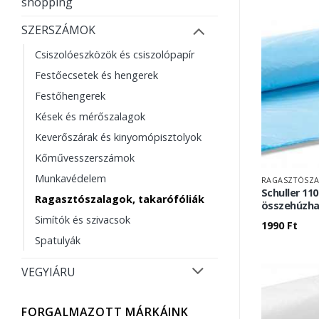
shopping
SZERSZÁMOK
Csiszolóeszközök és csiszolópapír
Festőecsetek és hengerek
Festőhengerek
Kések és mérőszalagok
Keverőszárak és kinyomópisztolyok
Kőművesszerszámok
Munkavédelem
RAGASZTÓSZA
Schuller 11
Ragasztószalagok, takarófóliák
összehúzh
Simítók és szivacsok
1990
Ft
Spatulyák
VEGYIÁRU
FORGALMAZOTT MÁRKÁINK