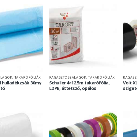
LAGOK, TAKARÓFÓLIÁK
RAGASZTÓSZALAGOK, TAKARÓFÓLIÁK
RAGASZ
0l hulladékzsák 30my
Schuller 4×12.5m takarófólia,
Volt 
ató
LDPE, áttetsző, opálos
sziget