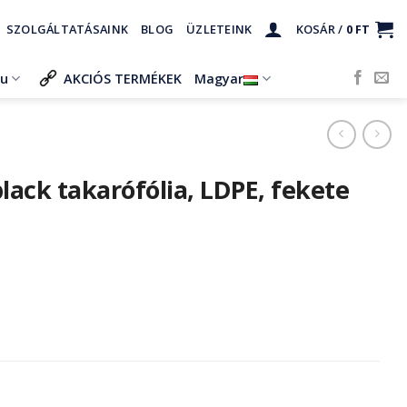
SZOLGÁLTATÁSAINK
BLOG
ÜZLETEINK
KOSÁR /
0
FT
ru
AKCIÓS TERMÉKEK
Magyar
lack takarófólia, LDPE, fekete