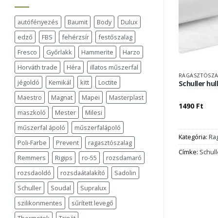
autófényezés
Baumit
Body
Dulux
edző
FBS
fehérzsír
festőszalag
Fresco
Győrlakk
Hammerite
Harzo
Horváth trade
Héra
illatos műszerfal
RAGASZTÓSZA
jégoldó
Kemikál
kitt
Loctite
Schuller hu
Maestro
Magnat
Mapei
Masterplast
1490
Ft
maszkoló
Mester
Milesi
műszerfal ápoló
műszerfalápoló
Kategória:
Rag
Poli-Farbe
Prevent
ragasztószalag
Címke:
Schull
Remmers
Rigips
ro-55
rozsdamaró
rozsdaoldó
rozsdaátalakító
Sadolin
Schuller
Soudal
Supralux
szilikonmentes
sűrített levegő