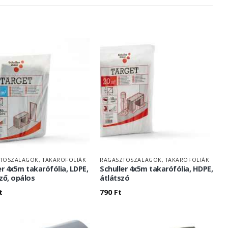
TÓSZALAGOK, TAKARÓFÓLIÁK
RAGASZTÓSZALAGOK, TAKARÓFÓLIÁK
er 4x5m takarófólia, LDPE,
Schuller 4x5m takarófólia, HDPE,
ző, opálos
átlátszó
t
790
Ft