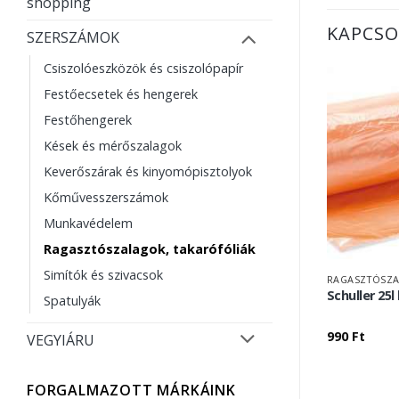
shopping
KAPCSO
SZERSZÁMOK
Csiszolóeszközök és csiszolópapír
Festőecsetek és hengerek
Festőhengerek
Kések és mérőszalagok
Keverőszárak és kinyomópisztolyok
Kőművesszerszámok
Munkavédelem
Ragasztószalagok, takarófóliák
Simítók és szivacsok
RAGASZTÓSZA
Schuller 25
Spatulyák
990
Ft
VEGYIÁRU
FORGALMAZOTT MÁRKÁINK