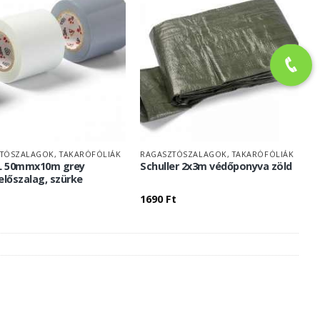
TÓSZALAGOK, TAKARÓFÓLIÁK
RAGASZTÓSZALAGOK, TAKARÓFÓLIÁK
XL 50mmx10m grey
Schuller 2x3m védőponyva zöld
előszalag, szürke
1690
Ft