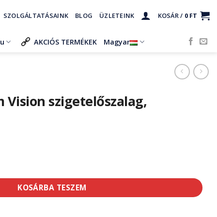
SZOLGÁLTATÁSAINK
BLOG
ÜZLETEINK
KOSÁR /
0
FT
ru
AKCIÓS TERMÉKEK
Magyar
Vision szigetelőszalag,
telőszalag, sárga/zöld mennyiség
KOSÁRBA TESZEM