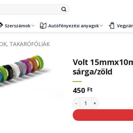
Szerszámok
Autófényezési anyagok
Vegyiá
OK, TAKARÓFÓLIÁK
Volt 15mmx10m 
sárga/zöld
450
Ft
Volt 15mmx10m Vision szige