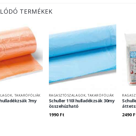
LÓDÓ TERMÉKEK
LAGOK, TAKARÓFÓLIÁK
RAGASZTÓSZALAGOK, TAKARÓFÓLIÁK
RAGASZ
l hulladékzsák 7my
Schuller 110l hulladékzsák 30my
Schull
összehúzható
áttets
1990
Ft
2490
F