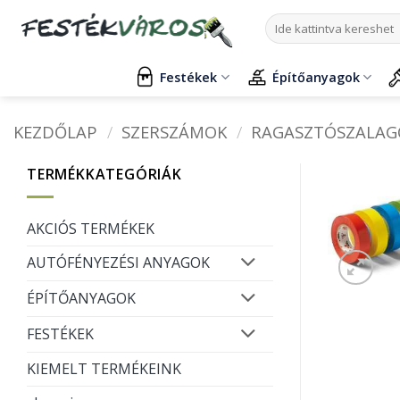
Skip
Keresés
to
a
content
következőre:
Festékek
Építőanyagok
KEZDŐLAP
/
SZERSZÁMOK
/
RAGASZTÓSZALAG
TERMÉKKATEGÓRIÁK
AKCIÓS TERMÉKEK
AUTÓFÉNYEZÉSI ANYAGOK
ÉPÍTŐANYAGOK
FESTÉKEK
KIEMELT TERMÉKEINK