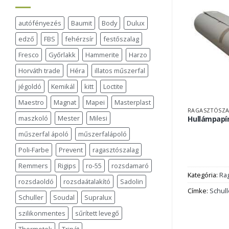
autófényezés
Baumit
Body
Dulux
edző
FBS
fehérzsír
festőszalag
Fresco
Győrlakk
Hammerite
Harzo
Horváth trade
Héra
illatos műszerfal
jégoldó
Kemikál
kitt
Loctite
Maestro
Magnat
Mapei
Masterplast
RAGASZTÓSZA
maszkoló
Mester
Milesi
Hullámpapí
műszerfal ápoló
műszerfalápoló
Poli-Farbe
Prevent
ragasztószalag
Remmers
Rigips
ro-55
rozsdamaró
Kategória:
Rag
rozsdaoldó
rozsdaátalakító
Sadolin
Címke:
Schull
Schuller
Soudal
Supralux
szilikonmentes
sűrített levegő