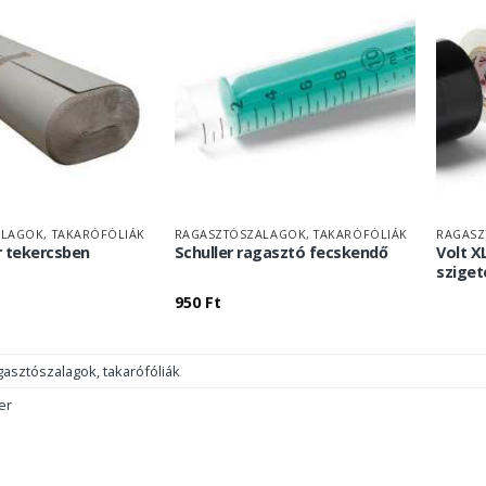
LAGOK, TAKARÓFÓLIÁK
RAGASZTÓSZALAGOK, TAKARÓFÓLIÁK
RAGASZ
r tekercsben
Schuller ragasztó fecskendő
Volt 
sziget
950
Ft
asztószalagok, takarófóliák
er