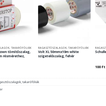
LAGOK, TAKARÓFÓLIÁK
RAGASZTÓSZALAGOK, TAKARÓFÓLIÁK
RAGASZ
rown tömítőszalag,
Volt XL 50mmx10m white
Schull
m résmérethez,
szigetelőszalag, fehér
100
Ft
asztószalagok, takarófóliák
er