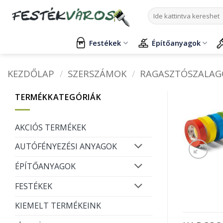
Skip
Keresés
to
a
content
következőre:
Festékek
Építőanyagok
KEZDŐLAP
/
SZERSZÁMOK
/
RAGASZTÓSZALAG
TERMÉKKATEGÓRIÁK
AKCIÓS TERMÉKEK
AUTÓFÉNYEZÉSI ANYAGOK
ÉPÍTŐANYAGOK
FESTÉKEK
KIEMELT TERMÉKEINK