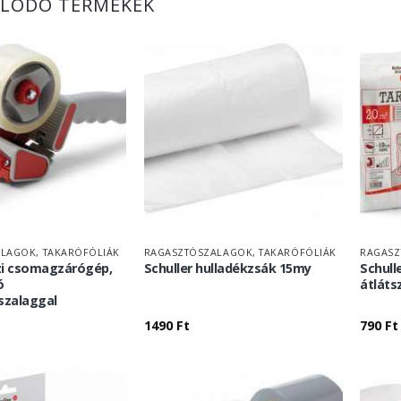
LÓDÓ TERMÉKEK
LAGOK, TAKARÓFÓLIÁK
RAGASZTÓSZALAGOK, TAKARÓFÓLIÁK
RAGASZ
zi csomagzárógép,
Schuller hulladékzsák 15my
Schull
ó
átláts
zalaggal
1490
Ft
790
Ft