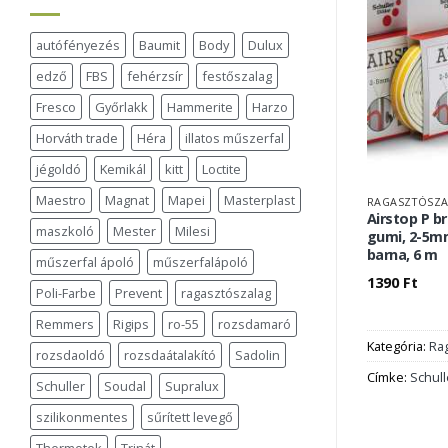
autófényezés
Baumit
Body
Dulux
edző
FBS
fehérzsír
festőszalag
Fresco
Győrlakk
Hammerite
Harzo
Horváth trade
Héra
illatos műszerfal
jégoldó
Kemikál
kitt
Loctite
Maestro
Magnat
Mapei
Masterplast
RAGASZTÓSZA
Airstop P b
maszkoló
Mester
Milesi
gumi, 2-5m
barna, 6 m
műszerfal ápoló
műszerfalápoló
1390
Ft
Poli-Farbe
Prevent
ragasztószalag
Remmers
Rigips
ro-55
rozsdamaró
Kategória:
Rag
rozsdaoldó
rozsdaátalakító
Sadolin
Címke:
Schull
Schuller
Soudal
Supralux
szilikonmentes
sűrített levegő