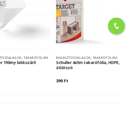
TÓSZALAGOK, TAKARÓFÓLIÁK
RAGASZTÓSZALAGOK, TAKARÓFÓLIÁK
er 190my lakkszűrő
Schuller 4x5m takarófólia, HDPE,
átlátszó
390
Ft