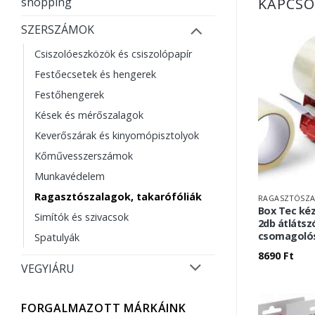
KAPCSO
shopping
SZERSZÁMOK
Csiszolóeszközök és csiszolópapír
Festőecsetek és hengerek
Festőhengerek
Kések és mérőszalagok
Keverőszárak és kinyomópisztolyok
Kőművesszerszámok
Munkavédelem
Ragasztószalagok, takarófóliák
RAGASZTÓSZA
Box Tec ké
Simítók és szivacsok
2db átlátsz
csomagolós
Spatulyák
8690
Ft
VEGYIÁRU
FORGALMAZOTT MÁRKÁINK