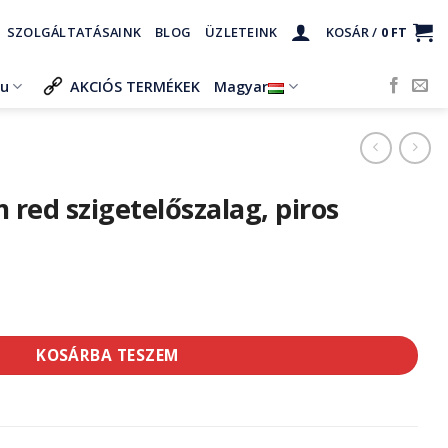
SZOLGÁLTATÁSAINK
BLOG
ÜZLETEINK
KOSÁR /
0
FT
ru
AKCIÓS TERMÉKEK
Magyar
ed szigetelőszalag, piros
lőszalag, piros mennyiség
KOSÁRBA TESZEM