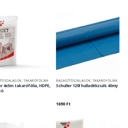
TÓSZALAGOK, TAKARÓFÓLIÁK
RAGASZTÓSZALAGOK, TAKARÓFÓLIÁK
er 4x5m takarófólia, HDPE,
Schuller 120l hulladékzsák 40my
zó
1690
Ft