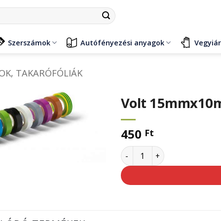
Szerszámok
Autófényezési anyagok
Vegyiá
OK, TAKARÓFÓLIÁK
Volt 15mmx10m r
450
Ft
Volt 15mmx10m red szigete