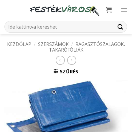
Skip
to
content
Keresés
a
következőre:
KEZDŐLAP
/
SZERSZÁMOK
/
RAGASZTÓSZALAGOK,
TAKARÓFÓLIÁK
SZŰRÉS