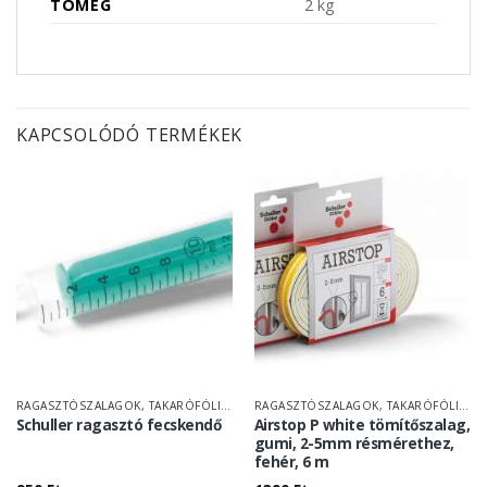
TÖMEG
2 kg
KAPCSOLÓDÓ TERMÉKEK
RAGASZTÓSZALAGOK, TAKARÓFÓLIÁK
RAGASZTÓSZALAGOK, TAKARÓFÓLIÁK
Schuller ragasztó fecskendő
Airstop P white tömítőszalag,
gumi, 2-5mm résmérethez,
fehér, 6 m