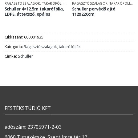
RAGASZTÓSZALAGOK, TAKARÓFÓLIÁK
RAGASZTÓSZALAGOK, TAKARÓFÓLIÁK
Schuller 4×12.5m takarófólia,
Schuller porvédő ajtó
LDPE, áttetsző, opálos
112x220cm
Cikkszám:
600001935
Kategória:
Ragasztószalagok, takarófóliák
Címke:
Schuller
FESTÉKSTÚDIÓ KFT
adószám: 23705971-2-03
6060 Tiszakécske, Szent Imre tér 12