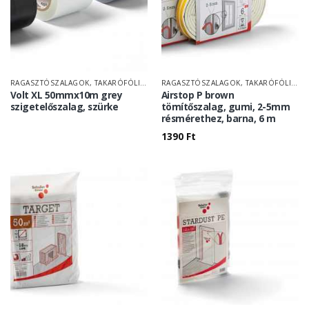
RAGASZTÓSZALAGOK, TAKARÓFÓLIÁK
RAGASZTÓSZALAGOK, TAKARÓFÓLIÁK
Volt XL 50mmx10m grey
Airstop P brown
szigetelőszalag, szürke
tömítőszalag, gumi, 2-5mm
résmérethez, barna, 6 m
1390
Ft