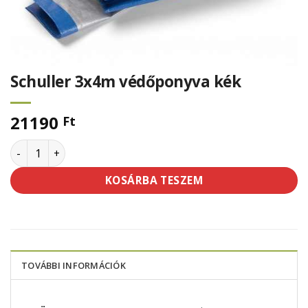
Schuller 3x4m védőponyva kék
21190
Ft
Schuller 3x4m védőponyva kék mennyiség
KOSÁRBA TESZEM
TOVÁBBI INFORMÁCIÓK