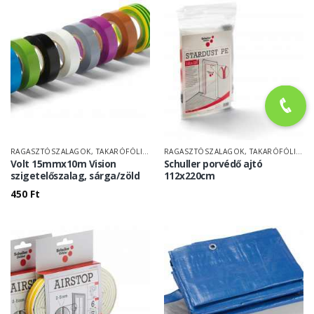
RAGASZTÓSZALAGOK, TAKARÓFÓLIÁK
RAGASZTÓSZALAGOK, TAKARÓFÓLIÁK
Volt 15mmx10m Vision
Schuller porvédő ajtó
szigetelőszalag, sárga/zöld
112x220cm
450
Ft