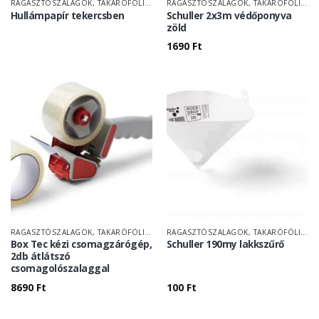
RAGASZTÓSZALAGOK, TAKARÓFÓLIÁK
RAGASZTÓSZALAGOK, TAKARÓFÓLIÁK
Hullámpapír tekercsben
Schuller 2x3m védőponyva
zöld
1690
Ft
RAGASZTÓSZALAGOK, TAKARÓFÓLIÁK
RAGASZTÓSZALAGOK, TAKARÓFÓLIÁK
Box Tec kézi csomagzárógép,
Schuller 190my lakkszűrő
2db átlátszó
csomagolószalaggal
8690
Ft
100
Ft