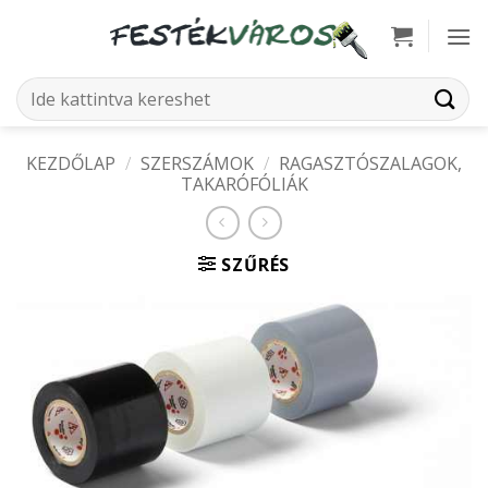
Skip
to
content
Keresés
a
következőre:
KEZDŐLAP
/
SZERSZÁMOK
/
RAGASZTÓSZALAGOK,
TAKARÓFÓLIÁK
SZŰRÉS