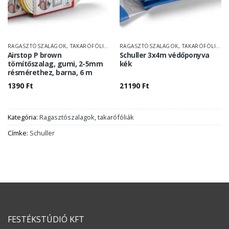
RAGASZTÓSZALAGOK, TAKARÓFÓLIÁK
RAGASZTÓSZALAGOK, TAKARÓFÓLIÁK
Airstop P brown
Schuller 3x4m védőponyva
tömítőszalag, gumi, 2-5mm
kék
résmérethez, barna, 6 m
1390
Ft
21190
Ft
Kategória:
Ragasztószalagok, takarófóliák
Címke:
Schuller
FESTÉKSTÚDIÓ KFT