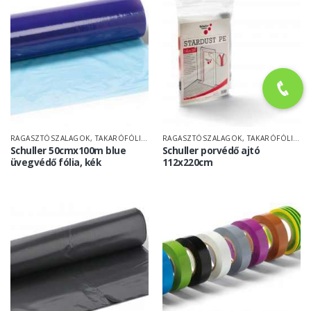
RAGASZTÓSZALAGOK, TAKARÓFÓLIÁK
RAGASZTÓSZALAGOK, TAKARÓFÓLIÁK
Schuller 50cmx100m blue
Schuller porvédő ajtó
üvegvédő fólia, kék
112x220cm