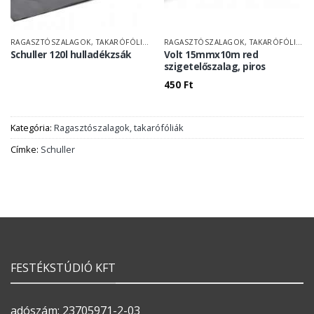
RAGASZTÓSZALAGOK, TAKARÓFÓLIÁK
RAGASZTÓSZALAGOK, TAKARÓFÓLIÁK
Schuller 120l hulladékzsák
Volt 15mmx10m red
szigetelőszalag, piros
450
Ft
Kategória:
Ragasztószalagok, takarófóliák
Címke:
Schuller
FESTÉKSTÚDIÓ KFT
adószám: 23705971-2-03