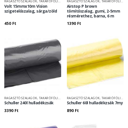
RAGASZTÓSZALAGOK, TAKARÓFÓLIÁK
RAGASZTÓSZALAGOK, TAKARÓFÓLIÁK
Volt 15mmx10m Vision
Airstop P brown
szigetelőszalag, sárga/zöld
tömítőszalag, gumi, 2-5mm
résmérethez, barna, 6 m
450
Ft
1390
Ft
RAGASZTÓSZALAGOK, TAKARÓFÓLIÁK
RAGASZTÓSZALAGOK, TAKARÓFÓLIÁK
Schuller 240l hulladékzsák
Schuller 60l hulladékzsák 7my
3390
Ft
890
Ft