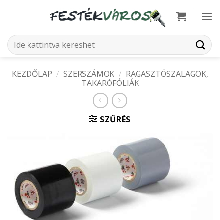
Skip
to
content
Keresés
a
következőre:
KEZDŐLAP
/
SZERSZÁMOK
/
RAGASZTÓSZALAGOK,
TAKARÓFÓLIÁK
SZŰRÉS