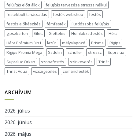
felújítás előtt állok
felújítás tervezése stressz nélkül
festékbolt tanácsadás
festék webshop
festés
festés előkészítés
fémfesték
Fürdőszoba felújítás
gipszkarton
Glett
Glettelés
Homlokzatfestés
Héra
Héra Prémium 3in1
lazúr
mélyalapozó
Prisma
Rigips
Rigips Promix Mega
Sadolin
schuller
stressz
Supralux
Supralux Orkan
szobafestés
színkeverés
Trinát
Trinát Aqua
vízszigetelés
zománcfesték
ARCHÍVUM
2026. július
2026. június
2026. május