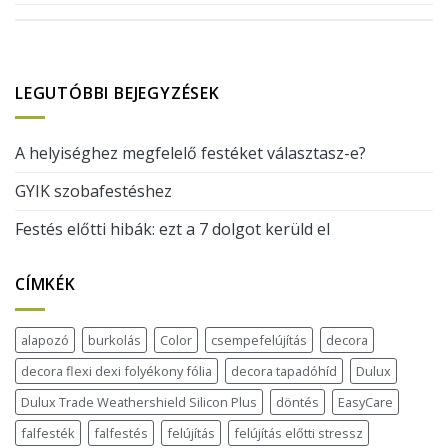
LEGUTÓBBI BEJEGYZÉSEK
A helyiséghez megfelelő festéket választasz-e?
GYIK szobafestéshez
Festés előtti hibák: ezt a 7 dolgot kerüld el
CÍMKÉK
alapozó
burkolás
Color
csempefelújítás
decora
decora flexi dexi folyékony fólia
decora tapadóhíd
Dulux
Dulux Trade Weathershield Silicon Plus
döntés
EasyCare
falfesték
falfestés
felújítás
felújítás előtti stressz