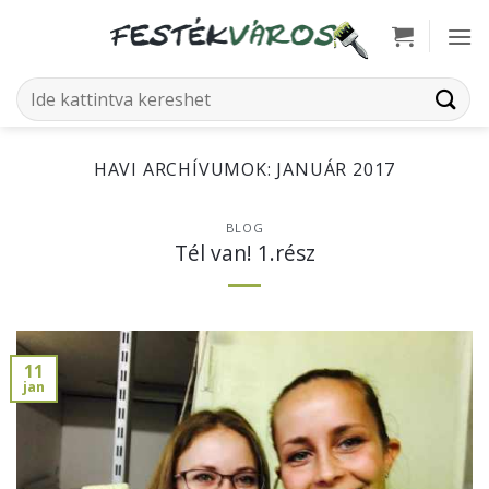
Skip
to
content
Keresés
a
következőre:
HAVI ARCHÍVUMOK:
JANUÁR 2017
BLOG
Tél van! 1.rész
11
jan