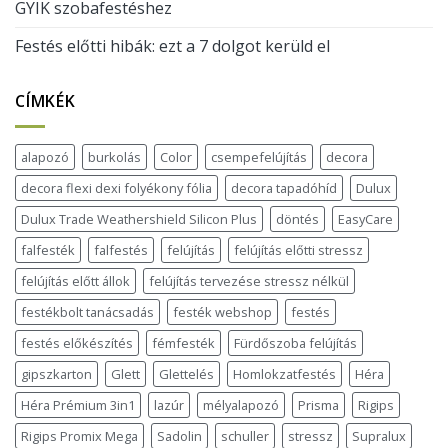
GYIK szobafestéshez
Festés előtti hibák: ezt a 7 dolgot kerüld el
CÍMKÉK
alapozó
burkolás
Color
csempefelújítás
decora
decora flexi dexi folyékony fólia
decora tapadóhíd
Dulux
Dulux Trade Weathershield Silicon Plus
döntés
EasyCare
falfesték
falfestés
felújítás
felújítás előtti stressz
felújítás előtt állok
felújítás tervezése stressz nélkül
festékbolt tanácsadás
festék webshop
festés
festés előkészítés
fémfesték
Fürdőszoba felújítás
gipszkarton
Glett
Glettelés
Homlokzatfestés
Héra
Héra Prémium 3in1
lazúr
mélyalapozó
Prisma
Rigips
Rigips Promix Mega
Sadolin
schuller
stressz
Supralux