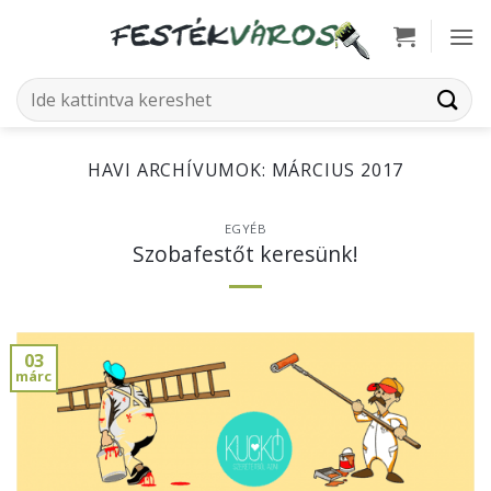
Skip
to
content
Keresés
a
következőre:
HAVI ARCHÍVUMOK:
MÁRCIUS 2017
EGYÉB
Szobafestőt keresünk!
03
márc