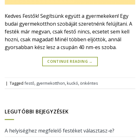
Kedves Festők! Segítsünk együtt a gyermekeken! Egy
budai gyermekotthon szobáját szeretnénk felújítani. A
festék már megvan, csak festő nincs, ecsetet sem kell
hozni, csak magadat! Minél többen eljöttök, annál
gyorsabban kész lesz a csupán 40 nm-es szoba.
CONTINUE READING
→
|
Tagged
festő
,
gyermekotthon
,
kuckó
,
önkéntes
LEGUTÓBBI BEJEGYZÉSEK
A helyiséghez megfelelő festéket választasz-e?