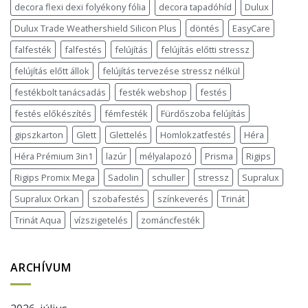
decora flexi dexi folyékony fólia
decora tapadóhíd
Dulux
Dulux Trade Weathershield Silicon Plus
döntés
EasyCare
falfesték
falfestés
felújítás
felújítás előtti stressz
felújítás előtt állok
felújítás tervezése stressz nélkül
festékbolt tanácsadás
festék webshop
festés
festés előkészítés
fémfesték
Fürdőszoba felújítás
gipszkarton
Glett
Glettelés
Homlokzatfestés
Héra
Héra Prémium 3in1
lazúr
mélyalapozó
Prisma
Rigips
Rigips Promix Mega
Sadolin
schuller
stressz
Supralux
Supralux Orkan
szobafestés
színkeverés
Trinát
Trinát Aqua
vízszigetelés
zománcfesték
ARCHÍVUM