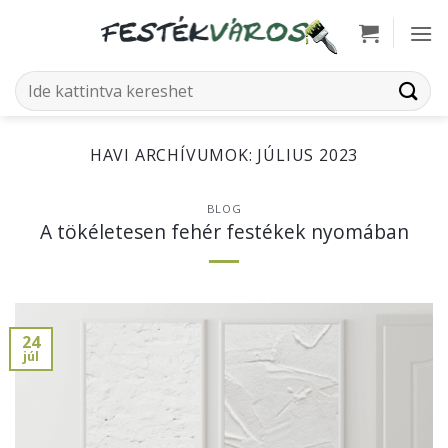
Skip
to
content
Keresés
a
következőre:
HAVI ARCHÍVUMOK:
JÚLIUS 2023
BLOG
A tökéletesen fehér festékek nyomában
24
júl