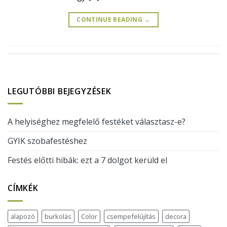
CONTINUE READING
→
LEGUTÓBBI BEJEGYZÉSEK
A helyiséghez megfelelő festéket választasz-e?
GYIK szobafestéshez
Festés előtti hibák: ezt a 7 dolgot kerüld el
CÍMKÉK
alapozó
burkolás
Color
csempefelújítás
decora