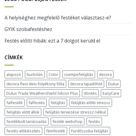
A helyiséghez megfelelő festéket választasz-e?
GYIK szobafestéshez
Festés előtti hibák: ezt a 7 dolgot kerüld el
CÍMKÉK
alapozó
burkolás
Color
csempefelújítás
decora
decora flexi dexi folyékony fólia
decora tapadóhíd
Dulux
Dulux Trade Weathershield Silicon Plus
döntés
EasyCare
falfesték
falfestés
felújítás
felújítás előtti stressz
felújítás előtt állok
felújítás tervezése stressz nélkül
festékbolt tanácsadás
festék webshop
festés
festés előkészítés
fémfesték
Fürdőszoba felújítás