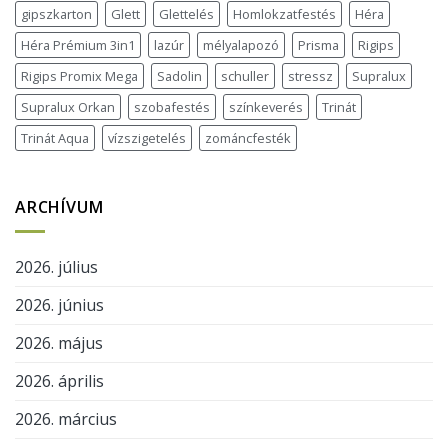
gipszkarton
Glett
Glettelés
Homlokzatfestés
Héra
Héra Prémium 3in1
lazúr
mélyalapozó
Prisma
Rigips
Rigips Promix Mega
Sadolin
schuller
stressz
Supralux
Supralux Orkan
szobafestés
színkeverés
Trinát
Trinát Aqua
vízszigetelés
zománcfesték
ARCHÍVUM
2026. július
2026. június
2026. május
2026. április
2026. március