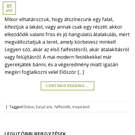
01
okt
Mikor elhatározzuk, hogy átszínezünk egy falat,
kifestjük a lakást, vagy annak csak egy részét: akkor
elkezdődik valami friss és jó hangulatú átalakulás, mert
megváltoztatjuk a teret, amely körbevesz minket!
Legyen szó, akár az első falfestésről, akár átalakításról
vagy felújításról. A mai modern festékekkel már
gyerekjáték bánni, és a végeredmény miatt igazán
megéri foglalkozni vele! Először […]
CONTINUE READING
→
|
Tagged
Dulux
,
EasyCare
,
falfesték
,
inspiráció
LEGUTÓBBI BEJEGYZÉSEK