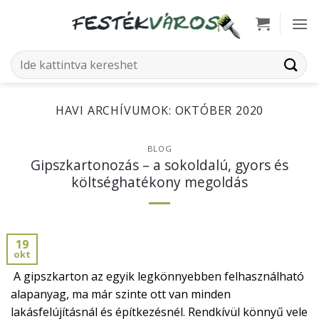
Skip
to
content
Keresés
a
következőre:
HAVI ARCHÍVUMOK:
OKTÓBER 2020
BLOG
Gipszkartonozás – a sokoldalú, gyors és
költséghatékony megoldás
19
okt
A gipszkarton az egyik legkönnyebben felhasználható
alapanyag, ma már szinte ott van minden
lakásfelújításnál és építkezésnél. Rendkívül könnyű vele