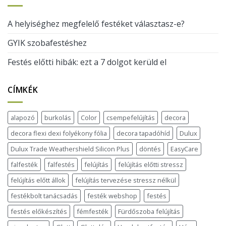
A helyiséghez megfelelő festéket választasz-e?
GYIK szobafestéshez
Festés előtti hibák: ezt a 7 dolgot kerüld el
CÍMKÉK
alapozó
burkolás
Color
csempefelújítás
decora
decora flexi dexi folyékony fólia
decora tapadóhíd
Dulux
Dulux Trade Weathershield Silicon Plus
döntés
EasyCare
falfesték
falfestés
felújítás
felújítás előtti stressz
felújítás előtt állok
felújítás tervezése stressz nélkül
festékbolt tanácsadás
festék webshop
festés
festés előkészítés
fémfesték
Fürdőszoba felújítás