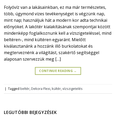
Folyóvíz van a lakásainkban, ez ma már természetes,
több, úgymond vizes tevékenységet is végzünk nap,
mint nap; használjuk hát a modern kor adta technikai
előnyöket. A lakótér kialakításának szempontjai között
mindenképp foglalkoznunk kell a vízszigeteléssel, mind
beltéren-, mind kültéren egyaránt. Mielőtt
kiválasztanánk a hozzánk illő burkolatokat és
megterveznénk a világítást, szakértő segítséggel
alaposan szervezzük meg […]
CONTINUE READING
→
|
Tagged
beltér
,
Dekora Flexi
,
kültér
,
vízszigetelés
LEGUTÓBBI BEJEGYZÉSEK