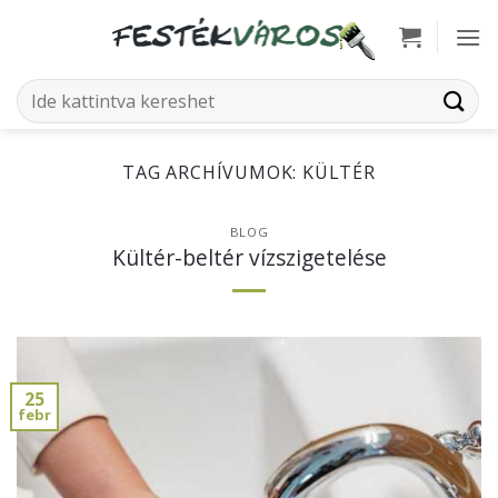
Skip
to
content
Keresés
a
következőre:
TAG ARCHÍVUMOK:
KÜLTÉR
BLOG
Kültér-beltér vízszigetelése
25
febr