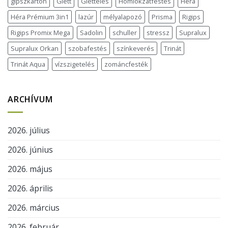
gipszkarton
Glett
Glettelés
Homlokzatfestés
Héra
Héra Prémium 3in1
lazúr
mélyalapozó
Prisma
Rigips
Rigips Promix Mega
Sadolin
schuller
stressz
Supralux
Supralux Orkan
szobafestés
színkeverés
Trinát
Trinát Aqua
vízszigetelés
zománcfesték
ARCHÍVUM
2026. július
2026. június
2026. május
2026. április
2026. március
2026. február