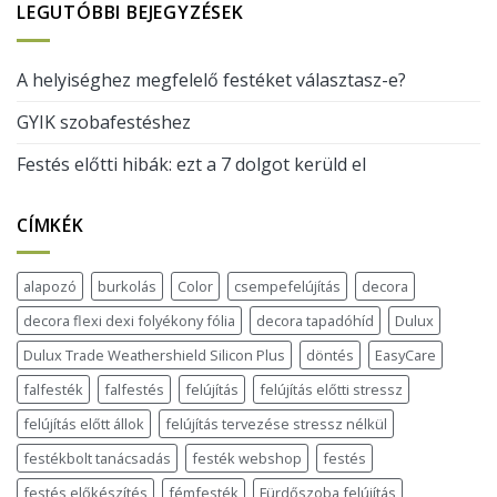
LEGUTÓBBI BEJEGYZÉSEK
A helyiséghez megfelelő festéket választasz-e?
GYIK szobafestéshez
Festés előtti hibák: ezt a 7 dolgot kerüld el
CÍMKÉK
alapozó
burkolás
Color
csempefelújítás
decora
decora flexi dexi folyékony fólia
decora tapadóhíd
Dulux
Dulux Trade Weathershield Silicon Plus
döntés
EasyCare
falfesték
falfestés
felújítás
felújítás előtti stressz
felújítás előtt állok
felújítás tervezése stressz nélkül
festékbolt tanácsadás
festék webshop
festés
festés előkészítés
fémfesték
Fürdőszoba felújítás