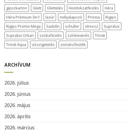
gipszkarton
Glett
Glettelés
Homlokzatfestés
Héra
Héra Prémium 3in1
lazúr
mélyalapozó
Prisma
Rigips
Rigips Promix Mega
Sadolin
schuller
stressz
Supralux
Supralux Orkan
szobafestés
színkeverés
Trinát
Trinát Aqua
vízszigetelés
zománcfesték
ARCHÍVUM
2026. július
2026. június
2026. május
2026. április
2026. március