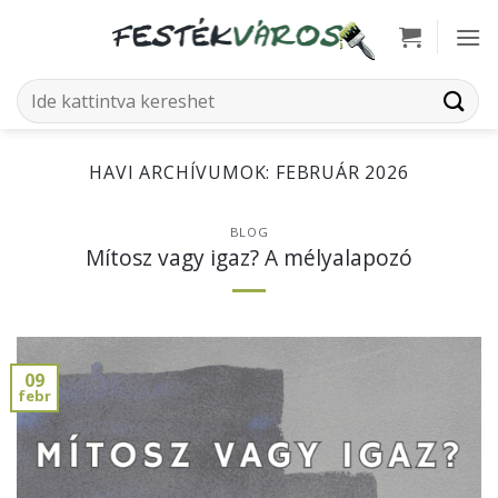
Skip
to
content
Keresés
a
következőre:
HAVI ARCHÍVUMOK:
FEBRUÁR 2026
BLOG
Mítosz vagy igaz? A mélyalapozó
09
febr