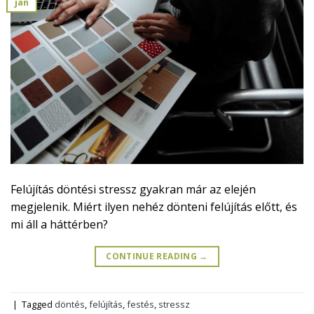
jan
Felújítás döntési stressz gyakran már az elején
megjelenik. Miért ilyen nehéz dönteni felújítás előtt, és
mi áll a háttérben?
CONTINUE READING
→
|
Tagged
döntés
,
felújítás
,
festés
,
stressz