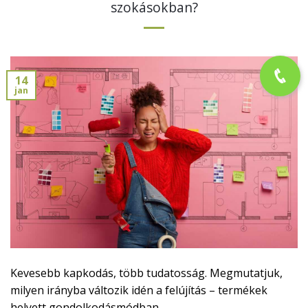
szokásokban?
14
jan
Kevesebb kapkodás, több tudatosság. Megmutatjuk,
milyen irányba változik idén a felújítás – termékek
helyett gondolkodásmódban.