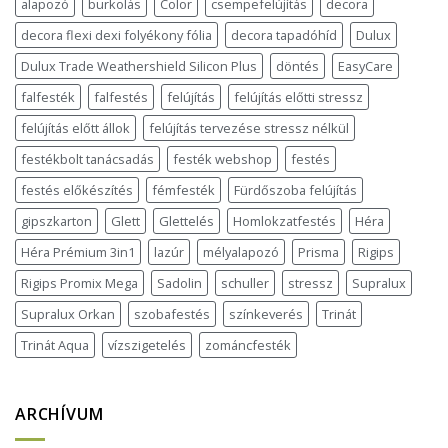
alapozó
burkolás
Color
csempefelújítás
decora
decora flexi dexi folyékony fólia
decora tapadóhíd
Dulux
Dulux Trade Weathershield Silicon Plus
döntés
EasyCare
falfesték
falfestés
felújítás
felújítás előtti stressz
felújítás előtt állok
felújítás tervezése stressz nélkül
festékbolt tanácsadás
festék webshop
festés
festés előkészítés
fémfesték
Fürdőszoba felújítás
gipszkarton
Glett
Glettelés
Homlokzatfestés
Héra
Héra Prémium 3in1
lazúr
mélyalapozó
Prisma
Rigips
Rigips Promix Mega
Sadolin
schuller
stressz
Supralux
Supralux Orkan
szobafestés
színkeverés
Trinát
Trinát Aqua
vízszigetelés
zománcfesték
ARCHÍVUM