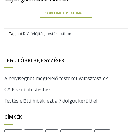
CONTINUE READING
→
|
Tagged
DIY
,
felújítás
,
festés
,
otthon
LEGUTÓBBI BEJEGYZÉSEK
A helyiséghez megfelelő festéket választasz-e?
GYIK szobafestéshez
Festés előtti hibák: ezt a 7 dolgot kerüld el
CÍMKÉK