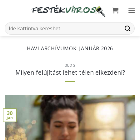
Skip
to
content
Keresés
a
következőre:
HAVI ARCHÍVUMOK:
JANUÁR 2026
BLOG
Milyen felújítást lehet télen elkezdeni?
30
jan