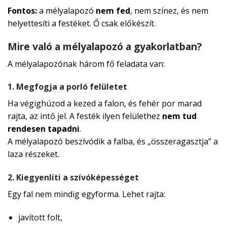
Fontos:
a mélyalapozó
nem fed
, nem színez, és nem
helyettesíti a festéket. Ő csak előkészít.
Mire való a mélyalapozó a gyakorlatban?
A mélyalapozónak három fő feladata van:
1. Megfogja a porló felületet
Ha végighúzod a kezed a falon, és fehér por marad
rajta, az intő jel. A festék ilyen felülethez
nem tud
rendesen tapadni
.
A mélyalapozó beszívódik a falba, és „összeragasztja” a
laza részeket.
2. Kiegyenlíti a szívóképességet
Egy fal nem mindig egyforma. Lehet rajta:
javított folt,