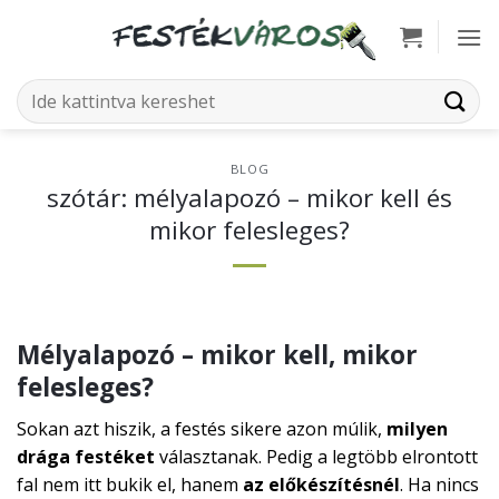
Skip
to
content
Keresés
a
következőre:
BLOG
szótár: mélyalapozó – mikor kell és
mikor felesleges?
Mélyalapozó – mikor kell, mikor
felesleges?
Sokan azt hiszik, a festés sikere azon múlik,
milyen
drága festéket
választanak. Pedig a legtöbb elrontott
fal nem itt bukik el, hanem
az előkészítésnél
. Ha nincs