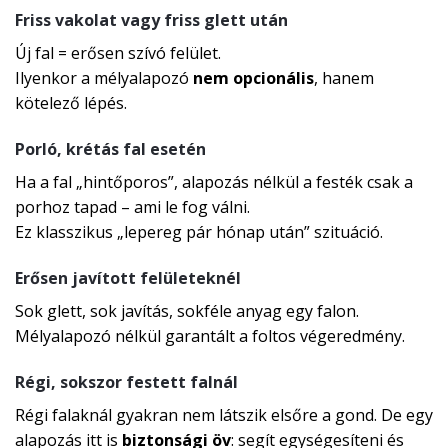
Friss vakolat vagy friss glett után
Új fal = erősen szívó felület.
Ilyenkor a mélyalapozó
nem opcionális
, hanem
kötelező lépés.
Porló, krétás fal esetén
Ha a fal „hintőporos”, alapozás nélkül a festék csak a
porhoz tapad – ami le fog válni.
Ez klasszikus „lepereg pár hónap után” szituáció.
Erősen javított felületeknél
Sok glett, sok javítás, sokféle anyag egy falon.
Mélyalapozó nélkül garantált a foltos végeredmény.
Régi, sokszor festett falnál
Régi falaknál gyakran nem látszik elsőre a gond. De egy
alapozás itt is
biztonsági öv
: segít egységesíteni és