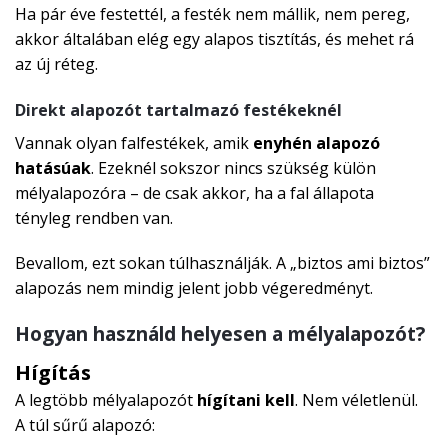
Ha pár éve festettél, a festék nem mállik, nem pereg,
akkor általában elég egy alapos tisztítás, és mehet rá
az új réteg.
Direkt alapozót tartalmazó festékeknél
Vannak olyan falfestékek, amik
enyhén alapozó
hatásúak
. Ezeknél sokszor nincs szükség külön
mélyalapozóra – de csak akkor, ha a fal állapota
tényleg rendben van.
Bevallom, ezt sokan túlhasználják. A „biztos ami biztos”
alapozás nem mindig jelent jobb végeredményt.
Hogyan használd helyesen a mélyalapozót?
Hígítás
A legtöbb mélyalapozót
hígítani kell
. Nem véletlenül.
A túl sűrű alapozó: