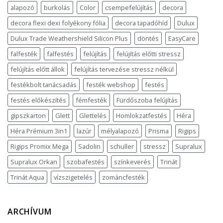
alapozó
burkolás
Color
csempefelújítás
decora
decora flexi dexi folyékony fólia
decora tapadóhíd
Dulux
Dulux Trade Weathershield Silicon Plus
döntés
EasyCare
falfesték
falfestés
felújítás
felújítás előtti stressz
felújítás előtt állok
felújítás tervezése stressz nélkül
festékbolt tanácsadás
festék webshop
festés
festés előkészítés
fémfesték
Fürdőszoba felújítás
gipszkarton
Glett
Glettelés
Homlokzatfestés
Héra
Héra Prémium 3in1
lazúr
mélyalapozó
Prisma
Rigips
Rigips Promix Mega
Sadolin
schuller
stressz
Supralux
Supralux Orkan
szobafestés
színkeverés
Trinát
Trinát Aqua
vízszigetelés
zománcfesték
ARCHÍVUM