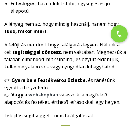
Felesleges
, ha a felület stabil, egységes és jó
állapotú.
A lényeg nem az, hogy mindig használj, hanem hogy
tudd, mikor miért
.
A felújítás nem kell, hogy találgatás legyen. Nálunk a
cél:
segítséggel döntesz
, nem vaktában. Megnézzük a
faladat, elmondod, mit csinálnál, és együtt eldöntjük,
kell-e mélyalapozó – vagy nyugodtan kihagyhatod.
👉
Gyere be a Festékváros üzletbe
, és ránézünk
együtt a helyzetedre.
👉
Vagy a
webshopban
válaszd ki a megfelelő
alapozót és festéket, érthető leírásokkal, egy helyen.
Felújítás segítséggel – nem találgatással.