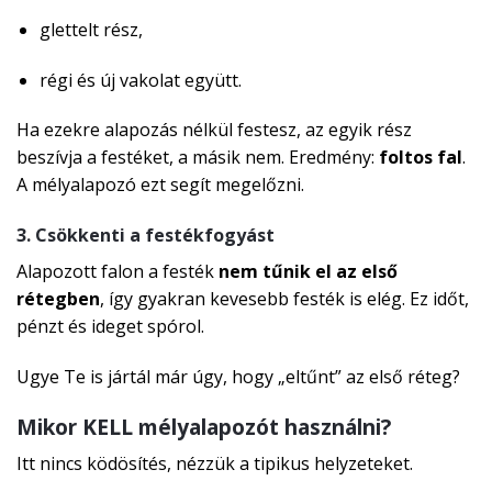
glettelt rész,
régi és új vakolat együtt.
Ha ezekre alapozás nélkül festesz, az egyik rész
beszívja a festéket, a másik nem. Eredmény:
foltos fal
.
A mélyalapozó ezt segít megelőzni.
3. Csökkenti a festékfogyást
Alapozott falon a festék
nem tűnik el az első
rétegben
, így gyakran kevesebb festék is elég. Ez időt,
pénzt és ideget spórol.
Ugye Te is jártál már úgy, hogy „eltűnt” az első réteg?
Mikor KELL mélyalapozót használni?
Itt nincs ködösítés, nézzük a tipikus helyzeteket.