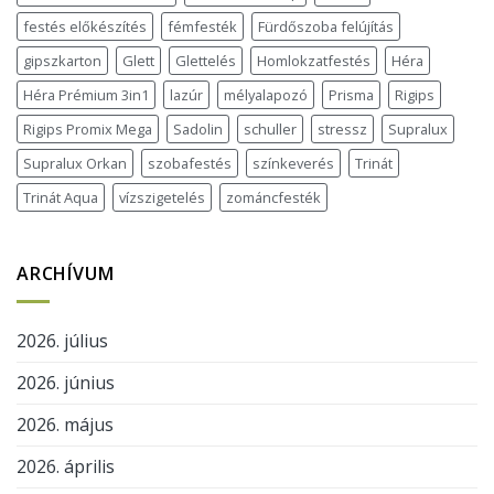
festés előkészítés
fémfesték
Fürdőszoba felújítás
gipszkarton
Glett
Glettelés
Homlokzatfestés
Héra
Héra Prémium 3in1
lazúr
mélyalapozó
Prisma
Rigips
Rigips Promix Mega
Sadolin
schuller
stressz
Supralux
Supralux Orkan
szobafestés
színkeverés
Trinát
Trinát Aqua
vízszigetelés
zománcfesték
ARCHÍVUM
2026. július
2026. június
2026. május
2026. április