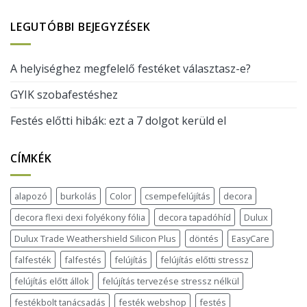
LEGUTÓBBI BEJEGYZÉSEK
A helyiséghez megfelelő festéket választasz-e?
GYIK szobafestéshez
Festés előtti hibák: ezt a 7 dolgot kerüld el
CÍMKÉK
alapozó
burkolás
Color
csempefelújítás
decora
decora flexi dexi folyékony fólia
decora tapadóhíd
Dulux
Dulux Trade Weathershield Silicon Plus
döntés
EasyCare
falfesték
falfestés
felújítás
felújítás előtti stressz
felújítás előtt állok
felújítás tervezése stressz nélkül
festékbolt tanácsadás
festék webshop
festés