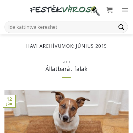
Skip
to
content
Keresés
a
következőre:
HAVI ARCHÍVUMOK:
JÚNIUS 2019
BLOG
Állatbarát falak
12
jún