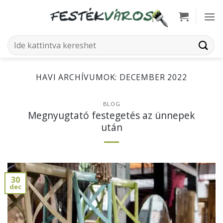
Skip
to
content
Keresés
a
következőre:
HAVI ARCHÍVUMOK:
DECEMBER 2022
BLOG
Megnyugtató festegetés az ünnepek
után
30
dec