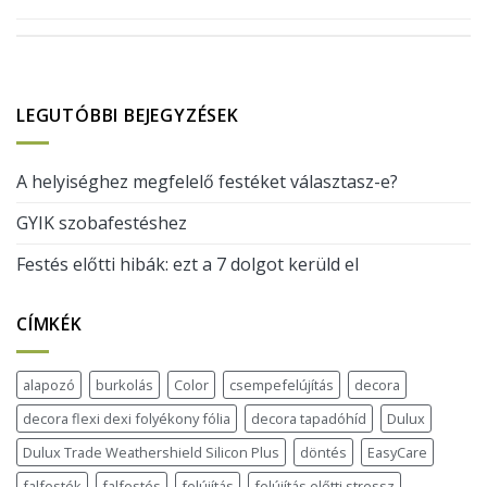
LEGUTÓBBI BEJEGYZÉSEK
A helyiséghez megfelelő festéket választasz-e?
GYIK szobafestéshez
Festés előtti hibák: ezt a 7 dolgot kerüld el
CÍMKÉK
alapozó
burkolás
Color
csempefelújítás
decora
decora flexi dexi folyékony fólia
decora tapadóhíd
Dulux
Dulux Trade Weathershield Silicon Plus
döntés
EasyCare
falfesték
falfestés
felújítás
felújítás előtti stressz