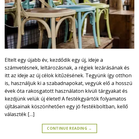
Eltelt egy újabb év, kezdődik egy új, ideje a
számvetésnek, leltározásnak, a régiek lezárásának és
itt az ideje az új célok kitűzésének. Tegyünk így otthon
is, használjuk ki a szabadnapokat, vegyük elő a hosszú
évek óta rakosgatott használaton kívüli tárgyakat és
kezdjünk velük új életet! A festékgyártók folyamatos
újításainak köszönhetően egy jó festékboltban, kellő
választék […]
CONTINUE READING
→