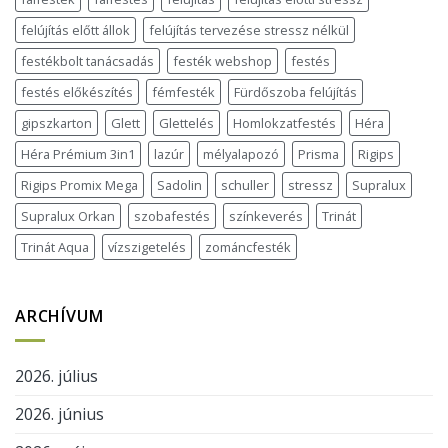
felújítás előtt állok
felújítás tervezése stressz nélkül
festékbolt tanácsadás
festék webshop
festés
festés előkészítés
fémfesték
Fürdőszoba felújítás
gipszkarton
Glett
Glettelés
Homlokzatfestés
Héra
Héra Prémium 3in1
lazúr
mélyalapozó
Prisma
Rigips
Rigips Promix Mega
Sadolin
schuller
stressz
Supralux
Supralux Orkan
szobafestés
színkeverés
Trinát
Trinát Aqua
vízszigetelés
zománcfesték
ARCHÍVUM
2026. július
2026. június