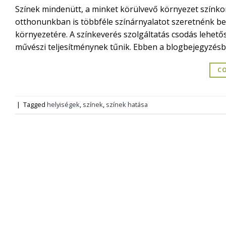
Színek mindenütt, a minket körülvevő környezet színkom
otthonunkban is többféle színárnyalatot szeretnénk bevi
környezetére. A színkeverés szolgáltatás csodás lehető
művészi teljesítménynek tűnik. Ebben a blogbejegyzésb
CO
|
Tagged
helyiségek
,
színek
,
színek hatása