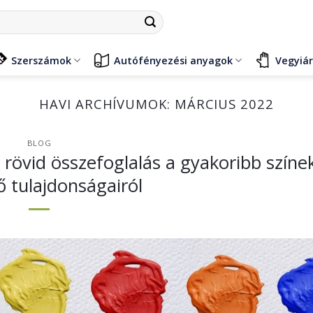
Szerszámok
Autófényezési anyagok
Vegyiá
HAVI ARCHÍVUMOK:
MÁRCIUS 2022
BLOG
 rövid összefoglalás a gyakoribb színe
ő tulajdonságairól