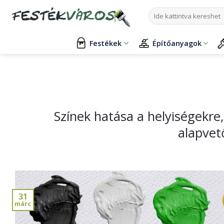
Skip
Keresés
to
a
content
következőre:
Festékek
Építőanyagok
Színek hatása a helyiségekre,
alapvet
31
márc