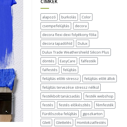
CÍMKÉK
alapozó
burkolás
Color
csempefelújítás
decora
decora flexi dexi folyékony fólia
decora tapadóhíd
Dulux
Dulux Trade Weathershield Silicon Plus
döntés
EasyCare
falfesték
falfestés
felújítás
felújítás előtti stressz
felújítás előtt állok
felújítás tervezése stressz nélkül
festékbolt tanácsadás
festék webshop
festés
festés előkészítés
fémfesték
Fürdőszoba felújítás
gipszkarton
Glett
Glettelés
Homlokzatfestés