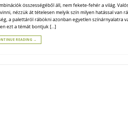
binációk összességéből áll, nem fekete-fehér a világ. Való
nni, nézzük át tételesen melyik szín milyen hatással van rá
ség, a palettáról rábökni azonban egyetlen színárnyalatra 
en ezt a témát bontjuk […]
NTINUE READING
→