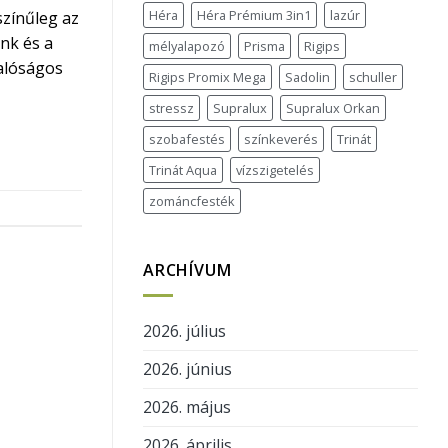
Héra
Héra Prémium 3in1
lazúr
színűleg az
nk és a
mélyalapozó
Prisma
Rigips
valóságos
Rigips Promix Mega
Sadolin
schuller
stressz
Supralux
Supralux Orkan
szobafestés
színkeverés
Trinát
Trinát Aqua
vízszigetelés
zománcfesték
ARCHÍVUM
2026. július
2026. június
2026. május
2026. április