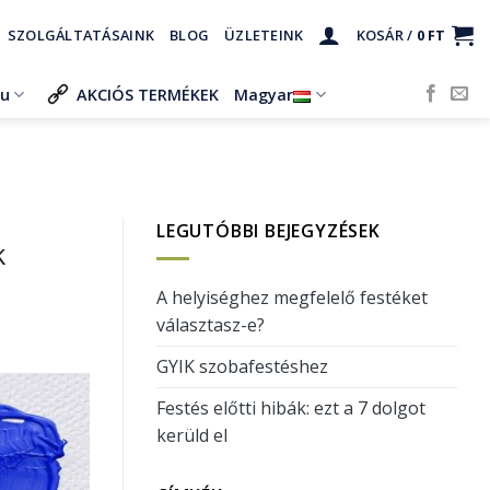
SZOLGÁLTATÁSAINK
BLOG
ÜZLETEINK
KOSÁR /
0
FT
ru
AKCIÓS TERMÉKEK
Magyar
LEGUTÓBBI BEJEGYZÉSEK
k
A helyiséghez megfelelő festéket
választasz-e?
GYIK szobafestéshez
Festés előtti hibák: ezt a 7 dolgot
kerüld el