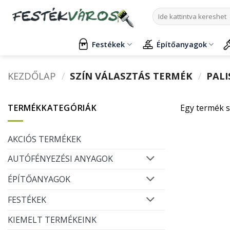
Skip
Keresés
to
a
content
következőre:
Festékek
Építőanyagok
KEZDŐLAP
/
SZÍN VÁLASZTÁS TERMÉK
/
PALI
TERMÉKKATEGÓRIÁK
Egy termék s
AKCIÓS TERMÉKEK
AUTÓFÉNYEZÉSI ANYAGOK
ÉPÍTŐANYAGOK
FESTÉKEK
KIEMELT TERMÉKEINK