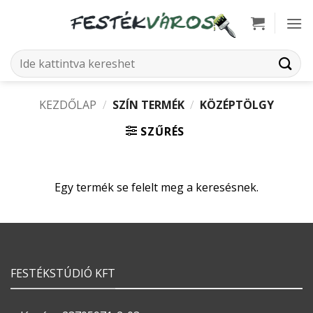
Skip
to
content
Keresés
a
következőre:
KEZDŐLAP
/
SZÍN TERMÉK
/
KÖZÉPTÖLGY
SZŰRÉS
Egy termék se felelt meg a keresésnek.
FESTÉKSTÚDIÓ KFT