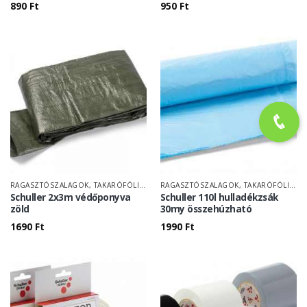
890
Ft
950
Ft
RAGASZTÓSZALAGOK, TAKARÓFÓLIÁK
RAGASZTÓSZALAGOK, TAKARÓFÓLIÁK
Schuller 2x3m védőponyva
Schuller 110l hulladékzsák
zöld
30my összehúzható
1690
Ft
1990
Ft