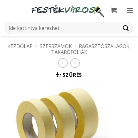
Skip
to
content
Keresés
a
következőre:
KEZDŐLAP
/
SZERSZÁMOK
/
RAGASZTÓSZALAGOK,
TAKARÓFÓLIÁK
SZŰRÉS