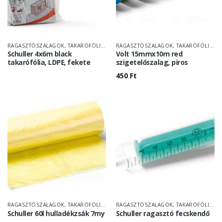
RAGASZTÓSZALAGOK, TAKARÓFÓLIÁK
RAGASZTÓSZALAGOK, TAKARÓFÓLIÁK
Schuller 4x6m black
Volt 15mmx10m red
takarófólia, LDPE, fekete
szigetelőszalag, piros
450
Ft
RAGASZTÓSZALAGOK, TAKARÓFÓLIÁK
RAGASZTÓSZALAGOK, TAKARÓFÓLIÁK
Schuller 60l hulladékzsák 7my
Schuller ragasztó fecskendő