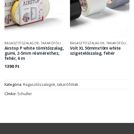
RAGASZTÓSZALAGOK, TAKARÓFÓLIÁK
RAGASZTÓSZALAGOK, TAKARÓFÓLIÁK
Airstop P white tömítőszalag,
Volt XL 50mmx10m white
gumi, 2-5mm résmérethez,
szigetelőszalag, fehér
fehér, 6 m
1390
Ft
Kategória:
Ragasztószalagok, takarófóliák
Címke:
Schuller