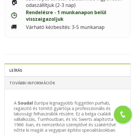
🏠
odaszállítjuk (2-3 nap)
Rendelésre - 1 munkanapon belül
🕒
visszaigazoljuk
🚚
Várható kézbesítés: 3-5 munkanap
LEÍRÁS
TOVÁBBI INFORMÁCIÓK
A
Soudal
Európa legnagyobb független purhab,
ragasztó és tömítő gyártója a professzionális és
lakossági felhasználók részére. Ez a belga családi
vállalkozás, Turnhoutban, és Vic Swerts alapította
1966 -ban, és nemzetközi szereplővé és szakértővé
nőtte ki magát a vegyipari építési specialitásokban.