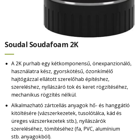
Soudal Soudafoam 2K
A 2K purhab egy kétkomponensű, önexpanzionáló,
használatra kész, gyorskötésű, ózonkímélő
hajtógázzal ellátott szerelőhab építéshez,
szereléshez, nyílászáró tok és keret rögzítéséhez,
mechanikus rögzítés nélkül.
Alkalmazható zártcellás anyagok hő- és hanggátló
kitöltésére (vázszerkezetek, tusolótálca, kád és
üreges vázszerkezetek stb.), nyílászárók
szereléséhez, tömítéséhez (fa, PVC, alumínium
stb. anyagokból).