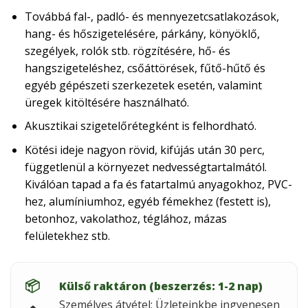
Továbbá fal-, padló- és mennyezetcsatlakozások,
hang- és hőszigetelésére, párkány, könyöklő,
szegélyek, rolók stb. rögzítésére, hő- és
hangszigeteléshez, csőáttörések, fűtő-hűtő és
egyéb gépészeti szerkezetek esetén, valamint
üregek kitöltésére használható.
Akusztikai szigetelőrétegként is felhordható.
Kötési ideje nagyon rövid, kifújás után 30 perc,
függetlenül a környezet nedvességtartalmától.
Kiválóan tapad a fa és fatartalmú anyagokhoz, PVC-
hez, alumíniumhoz, egyéb fémekhez (festett is),
betonhoz, vakolathoz, téglához, mázas
felületekhez stb.
📦
Külső raktáron (beszerzés: 1-2 nap)
Személyes átvétel: Üzleteinkbe ingyenesen