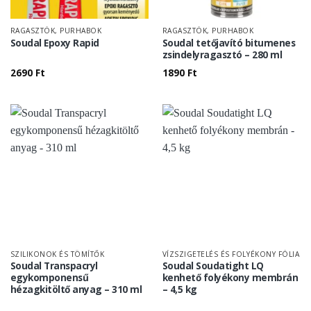
RAGASZTÓK, PURHABOK
RAGASZTÓK, PURHABOK
Soudal Epoxy Rapid
Soudal tetőjavító bitumenes
zsindelyragasztó – 280 ml
2690
Ft
1890
Ft
SZILIKONOK ÉS TÖMÍTŐK
VÍZSZIGETELÉS ÉS FOLYÉKONY FÓLIA
Soudal Transpacryl
Soudal Soudatight LQ
egykomponensű
kenhető folyékony membrán
hézagkitöltő anyag – 310 ml
– 4,5 kg