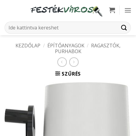
Skip
to
content
Keresés
a
következőre:
KEZDŐLAP
/
ÉPÍTŐANYAGOK
/
RAGASZTÓK,
PURHABOK
SZŰRÉS