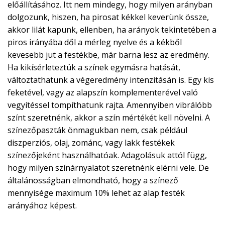
előállításához. Itt nem mindegy, hogy milyen arányban
dolgozunk, hiszen, ha pirosat kékkel keverünk össze,
akkor lilát kapunk, ellenben, ha arányok tekintetében a
piros irányába dől a mérleg nyelve és a kékből
kevesebb jut a festékbe, már barna lesz az eredmény.
Ha kikísérleteztük a színek egymásra hatását,
változtathatunk a végeredmény intenzitásán is. Egy kis
feketével, vagy az alapszín komplementerével való
vegyítéssel tompíthatunk rajta. Amennyiben vibrálóbb
színt szeretnénk, akkor a szín mértékét kell növelni. A
színezőpaszták önmagukban nem, csak például
diszperziós, olaj, zománc, vagy lakk festékek
színezőjeként használhatóak. Adagolásuk attól függ,
hogy milyen színárnyalatot szeretnénk elérni vele. De
általánosságban elmondható, hogy a színező
mennyisége maximum 10% lehet az alap festék
arányához képest.