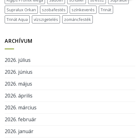
Rigips Promix Mega
Sadolin
schuller
stressz
Supralux
Supralux Orkan
szobafestés
színkeverés
Trinát
Trinát Aqua
vízszigetelés
zománcfesték
ARCHÍVUM
2026. július
2026. június
2026. május
2026. április
2026. március
2026. február
2026. január