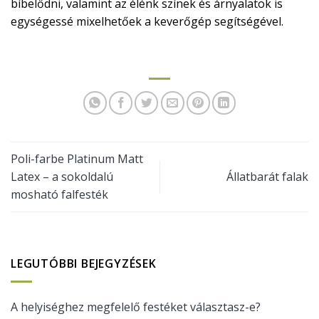
bíbelődni, valamint az élénk színek és árnyalatok is
egységessé mixelhetőek a keverőgép segítségével.
Poli-farbe Platinum Matt
Latex – a sokoldalú
Állatbarát falak
mosható falfesték
LEGUTÓBBI BEJEGYZÉSEK
A helyiséghez megfelelő festéket választasz-e?