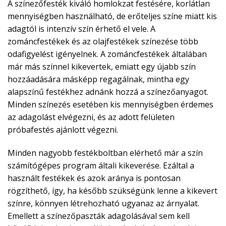
A színezőfesték kiváló homlokzat festésére, korlátlan
mennyiségben használható, de erőteljes színe miatt kis
adagtól is intenzív szín érhető el vele. A
zománcfestékek és az olajfestékek színezése több
odafigyelést igényelnek. A zománcfestékek általában
már más színnel kikevertek, emiatt egy újabb szín
hozzáadására másképp regagálnak, mintha egy
alapszínű festékhez adnánk hozzá a színezőanyagot.
Minden színezés esetében kis mennyiségben érdemes
az adagolást elvégezni, és az adott felületen
próbafestés ajánlott végezni.
Minden nagyobb festékboltban elérhető már a szín
számítógépes program általi kikeverése. Ezáltal a
használt festékek és azok aránya is pontosan
rögzíthető, így, ha később szükségünk lenne a kikevert
színre, könnyen létrehozható ugyanaz az árnyalat.
Emellett a színezőpaszták adagolásával sem kell