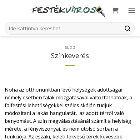
Skip
to
content
Keresés
a
következőre:
BLOG
Színkeverés
Noha az otthonunkban lévő helységek adottságai
némely esetben falak mozgatásával változtathatóak, a
falfestési lehetőségekkel széles skálán tudjuk
módosítani a lakás hangulatát, az adott térről való
benyomást. A szín megválasztásánál számít a helyiség
mérete, a fényviszonyai, és nem utolsó sorban a
funkciója. Az északi, keleti fekvésű terek kevesebb