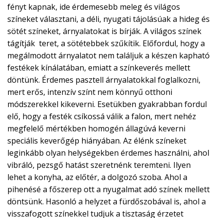
fényt kapnak, ide érdemesebb meleg és világos
színeket választani, a déli, nyugati tájolásúak a hideg és
sötét színeket, árnyalatokat is bírják. A világos színek
tágítják teret, a sötétebbek szűkítik. Előfordul, hogy a
megálmodott árnyalatot nem találjuk a készen kapható
festékek kínálatában, emiatt a színkeverés mellett
döntünk. Érdemes pasztell árnyalatokkal foglalkozni,
mert erős, intenzív színt nem könnyű otthoni
módszerekkel kikeverni. Esetükben gyakrabban fordul
elő, hogy a festék csíkossá válik a falon, mert nehéz
megfelelő mértékben homogén állagúvá keverni
speciális keverőgép hiányában. Az élénk színeket
leginkább olyan helységekben érdemes használni, ahol
vibráló, pezsgő hatást szeretnénk teremteni. Ilyen
lehet a konyha, az előtér, a dolgozó szoba. Ahol a
pihenésé a főszerep ott a nyugalmat adó színek mellett
döntsünk. Hasonló a helyzet a fürdőszobával is, ahol a
visszafogott színekkel tudjuk a tisztaság érzetet