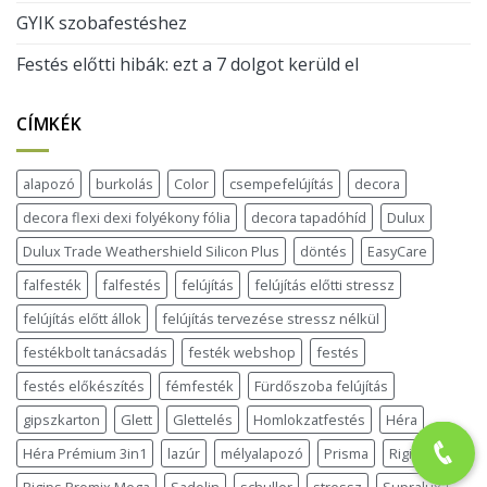
GYIK szobafestéshez
Festés előtti hibák: ezt a 7 dolgot kerüld el
CÍMKÉK
alapozó
burkolás
Color
csempefelújítás
decora
decora flexi dexi folyékony fólia
decora tapadóhíd
Dulux
Dulux Trade Weathershield Silicon Plus
döntés
EasyCare
falfesték
falfestés
felújítás
felújítás előtti stressz
felújítás előtt állok
felújítás tervezése stressz nélkül
festékbolt tanácsadás
festék webshop
festés
festés előkészítés
fémfesték
Fürdőszoba felújítás
gipszkarton
Glett
Glettelés
Homlokzatfestés
Héra
Héra Prémium 3in1
lazúr
mélyalapozó
Prisma
Rigips