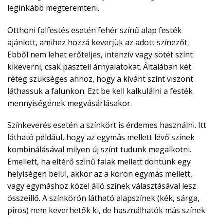
leginkább megteremteni.
Otthoni falfestés esetén fehér színű alap festék
ajánlott, amihez hozzá keverjük az adott színezőt.
Ebből nem lehet erőteljes, intenzív vagy sötét színt
kikeverni, csak pasztell árnyalatokat. Általában két
réteg szükséges ahhoz, hogy a kívánt színt viszont
láthassuk a falunkon. Ezt be kell kalkulálni a festék
mennyiségének megvásárlásakor.
Színkeverés esetén a színkört is érdemes használni. Itt
látható például, hogy az egymás mellett lévő színek
kombinálásával milyen új színt tudunk megalkotni.
Emellett, ha eltérő színű falak mellett döntünk egy
helyiségen belül, akkor az a körön egymás mellett,
vagy egymáshoz közel álló színek választásával lesz
összeillő. A színkörön látható alapszínek (kék, sárga,
piros) nem keverhetők ki, de használhatók más színek