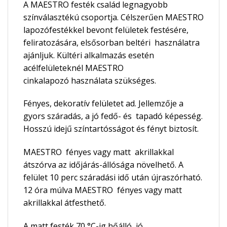
A MAESTRO festék család legnagyobb
színválasztékú csoportja. Célszerűen MAESTRO
lapozófestékkel bevont felületek festésére,
feliratozására, elsősorban beltéri használatra
ajánljuk. Kültéri alkalmazás esetén
acélfelületeknél MAESTRO
cinkalapozó használata szükséges.
Fényes, dekoratív felületet ad. Jellemzője a
gyors száradás, a jó fedő- és tapadó képesség.
Hosszú idejű színtartósságot és fényt biztosít.
MAESTRO fényes vagy matt akrillakkal
átszórva az időjárás-állósága növelhető. A
felület 10 perc száradási idő után újraszórható.
12 óra múlva MAESTRO fényes vagy matt
akrillakkal átfesthető.
A matt festék 70 °C-ig hőálló, jó