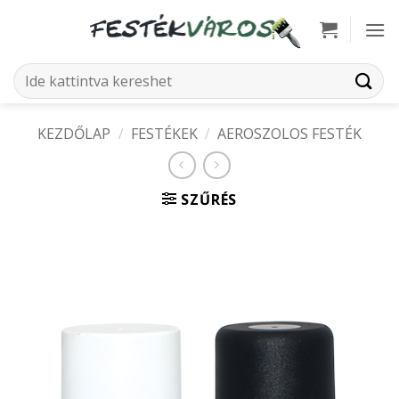
Skip
to
content
Keresés
a
következőre:
KEZDŐLAP
/
FESTÉKEK
/
AEROSZOLOS FESTÉK
SZŰRÉS