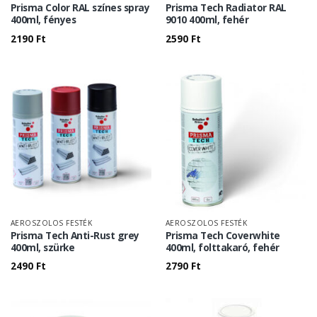
Prisma Color RAL színes spray
Prisma Tech Radiator RAL
400ml, fényes
9010 400ml, fehér
2190
Ft
2590
Ft
AEROSZOLOS FESTÉK
AEROSZOLOS FESTÉK
Prisma Tech Anti-Rust grey
Prisma Tech Coverwhite
400ml, szürke
400ml, folttakaró, fehér
2490
Ft
2790
Ft