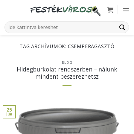
Skip
to
content
Keresés
a
következőre:
TAG ARCHÍVUMOK:
CSEMPERAGASZTÓ
BLOG
Hidegburkolat rendszerben – nálunk
mindent beszerezhetsz
25
jún