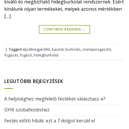
kiváló és megbízható hidegburkolat rendszernek. Ezért
kínálunk olyan termékeket, melyek azonos mértékben
[…]
CONTINUE READING
→
|
Tagged
aljzatkiegyenlítő
,
baumit
,
burkolás
,
csemperagasztó
,
fugázás
,
fugázó
,
hidegburkolás
LEGUTÓBBI BEJEGYZÉSEK
A helyiséghez megfelelő festéket választasz-e?
GYIK szobafestéshez
Festés előtti hibák: ezt a 7 dolgot kerüld el