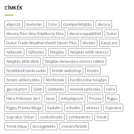
CÍMKÉK
alapozó
burkolás
Color
csempefelújítás
decora
decora flexi dexi folyékony fólia
decora tapadóhíd
Dulux
Dulux Trade Weathershield Silicon Plus
döntés
EasyCare
falfesték
falfestés
felújítás
felújítás előtti stressz
felújítás előtt állok
felújítás tervezése stressz nélkül
festékbolt tanácsadás
festék webshop
festés
festés előkészítés
fémfesték
Fürdőszoba felújítás
gipszkarton
Glett
Glettelés
Homlokzatfestés
Héra
Héra Prémium 3in1
lazúr
mélyalapozó
Prisma
Rigips
Rigips Promix Mega
Sadolin
schuller
stressz
Supralux
Supralux Orkan
szobafestés
színkeverés
Trinát
Trinát Aqua
vízszigetelés
zománcfesték