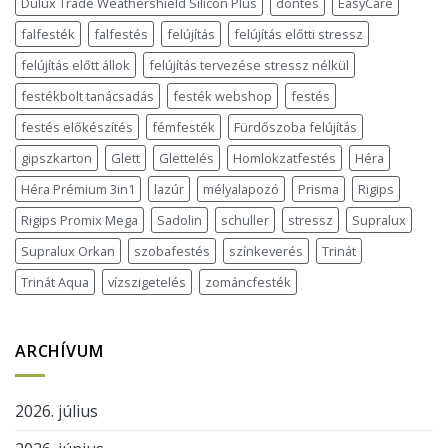
Dulux Trade Weathershield Silicon Plus
döntés
EasyCare
falfesték
falfestés
felújítás
felújítás előtti stressz
felújítás előtt állok
felújítás tervezése stressz nélkül
festékbolt tanácsadás
festék webshop
festés
festés előkészítés
fémfesték
Fürdőszoba felújítás
gipszkarton
Glett
Glettelés
Homlokzatfestés
Héra
Héra Prémium 3in1
lazúr
mélyalapozó
Prisma
Rigips
Rigips Promix Mega
Sadolin
schuller
stressz
Supralux
Supralux Orkan
szobafestés
színkeverés
Trinát
Trinát Aqua
vízszigetelés
zománcfesték
ARCHÍVUM
2026. július