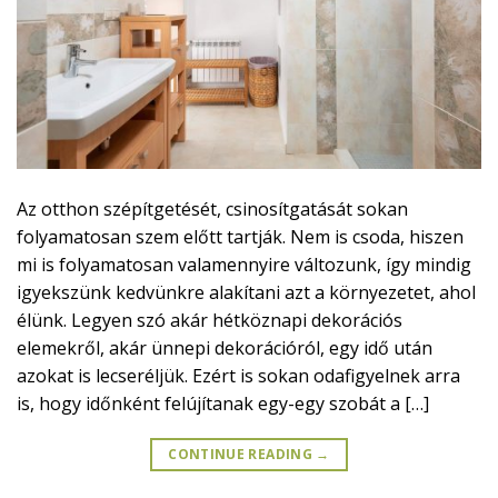
Az otthon szépítgetését, csinosítgatását sokan
folyamatosan szem előtt tartják. Nem is csoda, hiszen
mi is folyamatosan valamennyire változunk, így mindig
igyekszünk kedvünkre alakítani azt a környezetet, ahol
élünk. Legyen szó akár hétköznapi dekorációs
elemekről, akár ünnepi dekorációról, egy idő után
azokat is lecseréljük. Ezért is sokan odafigyelnek arra
is, hogy időnként felújítanak egy-egy szobát a […]
CONTINUE READING
→