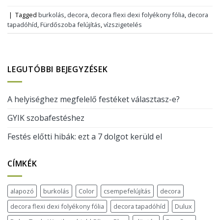
|
Tagged
burkolás
,
decora
,
decora flexi dexi folyékony fólia
,
decora
tapadóhíd
,
Fürdőszoba felújítás
,
vízszigetelés
LEGUTÓBBI BEJEGYZÉSEK
A helyiséghez megfelelő festéket választasz-e?
GYIK szobafestéshez
Festés előtti hibák: ezt a 7 dolgot kerüld el
CÍMKÉK
alapozó
burkolás
Color
csempefelújítás
decora
decora flexi dexi folyékony fólia
decora tapadóhíd
Dulux