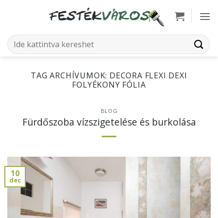
Skip
to
content
Keresés
a
következőre:
TAG ARCHÍVUMOK:
DECORA FLEXI DEXI
FOLYÉKONY FÓLIA
BLOG
Fürdőszoba vízszigetelése és burkolása
10
dec