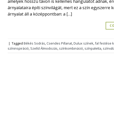
amelyek hosszú távon is kellemes hangulatot adnak, érd
árnyalataira építi színvilágát, mert ez a szín egyszerre
árnyalat áll a középpontban: a […]
CO
|
Tagged
Békés Sodrás
,
Csendes Pillanat
,
Dulux színek
,
fal festése 
színinspiráció
,
Szelíd Álmodozás
,
színkombináció
,
színpaletta
,
színvál