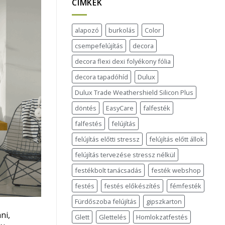
CÍMKÉK
alapozó
burkolás
Color
csempefelújítás
decora
decora flexi dexi folyékony fólia
decora tapadóhíd
Dulux
Dulux Trade Weathershield Silicon Plus
döntés
EasyCare
falfesték
falfestés
felújítás
felújítás előtti stressz
felújítás előtt állok
felújítás tervezése stressz nélkül
festékbolt tanácsadás
festék webshop
festés
festés előkészítés
fémfesték
Fürdőszoba felújítás
gipszkarton
ni,
Glett
Glettelés
Homlokzatfestés