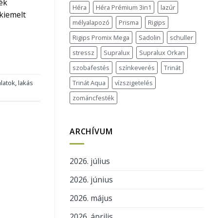
ék
Héra
Héra Prémium 3in1
lazúr
 kiemelt
mélyalapozó
Prisma
Rigips
Rigips Promix Mega
Sadolin
schuller
stressz
Supralux
Supralux Orkan
szobafestés
színkeverés
Trinát
latok
,
lakás
Trinát Aqua
vízszigetelés
zománcfesték
ARCHÍVUM
2026. július
2026. június
2026. május
2026. április