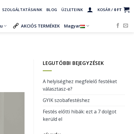
SZOLGÁLTATÁSAINK
BLOG
ÜZLETEINK
KOSÁR /
0
FT
ru
AKCIÓS TERMÉKEK
Magyar
LEGUTÓBBI BEJEGYZÉSEK
A helyiséghez megfelelő festéket
választasz-e?
GYIK szobafestéshez
Festés előtti hibák: ezt a 7 dolgot
kerüld el