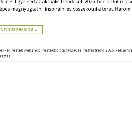
emes figyelned az aktuális trendeket. 2026-ban a Dulux a k
 képes megnyugtatni, inspirálni és összekötni a teret. Három
NTINUE READING
→
kékkel
,
festék webshop
,
festékbolt tanácsadás
,
festéstrend 2026
,
kék árnya
asztás