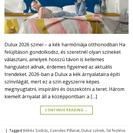
Dulux 2026 színei – a kék harmóniája otthonodban Ha
felújításon gondolkodsz, és szeretnél olyan színeket
választani, amelyek hosszú távon is kellemes
hangulatot adnak, érdemes figyelned az aktuális
trendeket. 2026-ban a Dulux a kék árnyalataira építi
színvilágát, mert ez a szín egyszerre képes
megnyugtatni, inspirálni és összekötni a teret. Három
kiemelt árnyalat áll a középpontban: a […]
CONTINUE READING
→
|
Tagged
Békés Sodrás
,
Csendes Pillanat
,
Dulux színek
,
fal festése