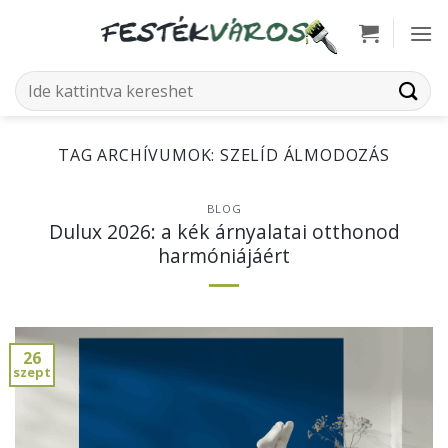
Skip
to
content
Keresés
a
következőre:
TAG ARCHÍVUMOK:
SZELÍD ÁLMODOZÁS
BLOG
Dulux 2026: a kék árnyalatai otthonod
harmóniájáért
26
szept