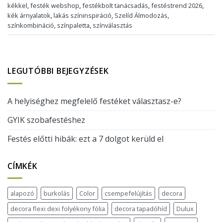
kékkel
,
festék webshop
,
festékbolt tanácsadás
,
festéstrend 2026
,
kék árnyalatok
,
lakás színinspiráció
,
Szelíd Álmodozás
,
színkombináció
,
színpaletta
,
színválasztás
LEGUTÓBBI BEJEGYZÉSEK
A helyiséghez megfelelő festéket választasz-e?
GYIK szobafestéshez
Festés előtti hibák: ezt a 7 dolgot kerüld el
CÍMKÉK
alapozó
burkolás
Color
csempefelújítás
decora
decora flexi dexi folyékony fólia
decora tapadóhíd
Dulux