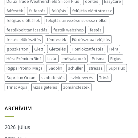
Dulux Trade Weathershield Silicon Plus
döntés
EasyCare
falfesték
falfestés
felújítás
felújítás előtti stressz
felújítás előtt állok
felújítás tervezése stressz nélkül
festékbolt tanácsadás
festék webshop
festés
festés előkészítés
fémfesték
Fürdőszoba felújítás
gipszkarton
Glett
Glettelés
Homlokzatfestés
Héra
Héra Prémium 3in1
lazúr
mélyalapozó
Prisma
Rigips
Rigips Promix Mega
Sadolin
schuller
stressz
Supralux
Supralux Orkan
szobafestés
színkeverés
Trinát
Trinát Aqua
vízszigetelés
zománcfesték
ARCHÍVUM
2026. július