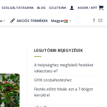
SZOLGÁLTATÁSAINK
BLOG
ÜZLETEINK
KOSÁR /
0
FT
ru
AKCIÓS TERMÉKEK
Magyar
LEGUTÓBBI BEJEGYZÉSEK
A helyiséghez megfelelő festéket
választasz-e?
GYIK szobafestéshez
Festés előtti hibák: ezt a 7 dolgot
kerüld el