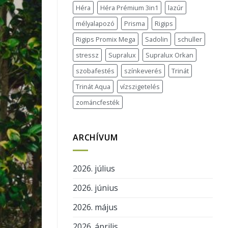
Héra
Héra Prémium 3in1
lazúr
mélyalapozó
Prisma
Rigips
Rigips Promix Mega
Sadolin
schuller
stressz
Supralux
Supralux Orkan
szobafestés
színkeverés
Trinát
Trinát Aqua
vízszigetelés
zománcfesték
ARCHÍVUM
2026. július
2026. június
2026. május
2026. április