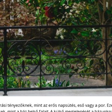
rási tényezőknek, mint az erős napsütés, eső vagy a por. Ez
sek, mint a ház belső falait. A külső megjelenését a házunkn