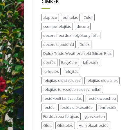
CÍMKÉK
alapozó
burkolás
Color
csempefelújítás
decora
decora flexi dexi folyékony fólia
decora tapadóhíd
Dulux
Dulux Trade Weathershield Silicon Plus
döntés
EasyCare
falfesték
falfestés
felújítás
felújítás előtti stressz
felújítás előtt állok
felújítás tervezése stressz nélkül
festékbolt tanácsadás
festék webshop
festés
festés előkészítés
fémfesték
Fürdőszoba felújítás
gipszkarton
Glett
Glettelés
Homlokzatfestés