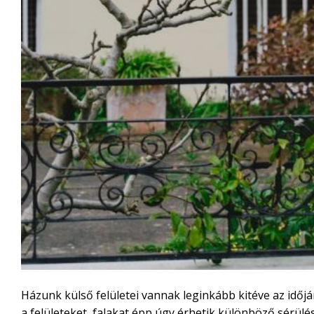
Házunk külső felületei vannak leginkább kitéve az időjá
a felületeket, falakat épp úgy érhetik különböző sérülé