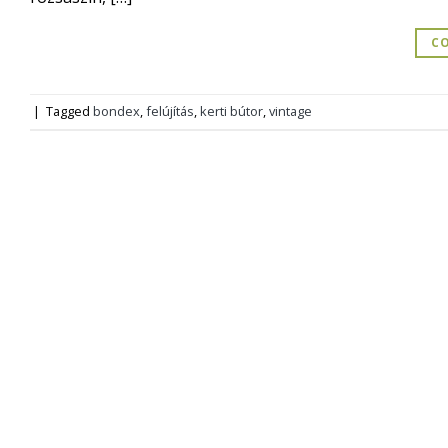
CO
|
Tagged
bondex
,
felújítás
,
kerti bútor
,
vintage