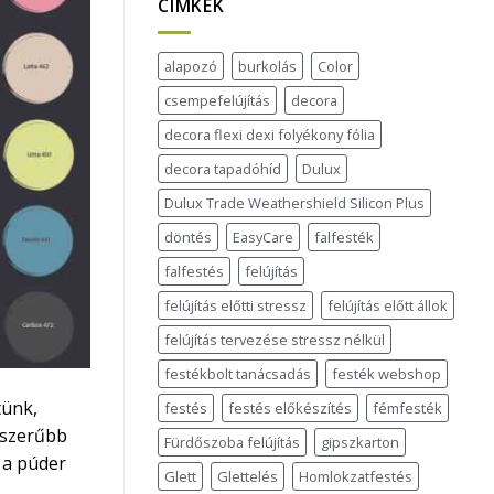
CÍMKÉK
alapozó
burkolás
Color
csempefelújítás
decora
decora flexi dexi folyékony fólia
decora tapadóhíd
Dulux
Dulux Trade Weathershield Silicon Plus
döntés
EasyCare
falfesték
falfestés
felújítás
felújítás előtti stressz
felújítás előtt állok
felújítás tervezése stressz nélkül
festékbolt tanácsadás
festék webshop
tünk,
festés
festés előkészítés
fémfesték
épszerűbb
Fürdőszoba felújítás
gipszkarton
 a púder
Glett
Glettelés
Homlokzatfestés