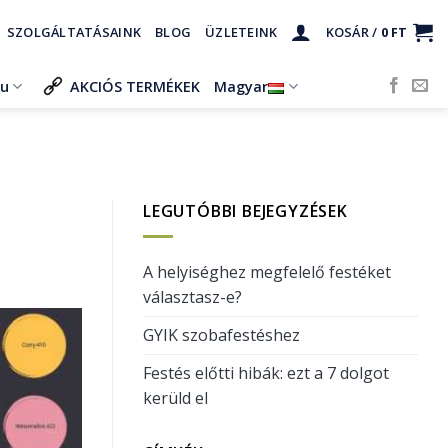
SZOLGÁLTATÁSAINK
BLOG
ÜZLETEINK
KOSÁR /
0
FT
ru
AKCIÓS TERMÉKEK
Magyar
LEGUTÓBBI BEJEGYZÉSEK
A helyiséghez megfelelő festéket
választasz-e?
GYIK szobafestéshez
Festés előtti hibák: ezt a 7 dolgot
kerüld el