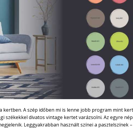
a kertben. A szép időben mi is lenne jobb program mint ker
régi székekkel divatos vintage kertet varázsolni. Az egyre n
megjelenik. Leggyakrabban használt színei a pasztelszínek –