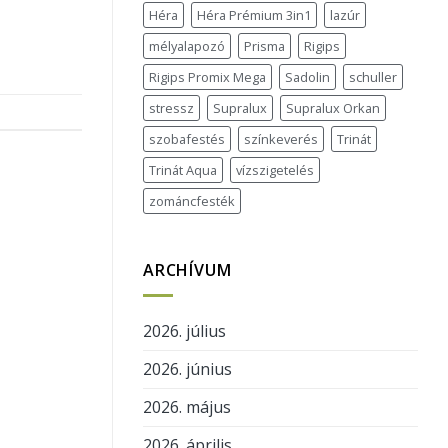
Héra
Héra Prémium 3in1
lazúr
mélyalapozó
Prisma
Rigips
Rigips Promix Mega
Sadolin
schuller
stressz
Supralux
Supralux Orkan
szobafestés
színkeverés
Trinát
Trinát Aqua
vízszigetelés
zománcfesték
ARCHÍVUM
2026. július
2026. június
2026. május
2026. április