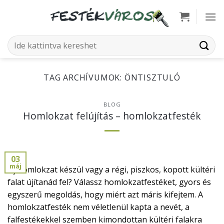
Skip
to
content
Keresés
a
következőre:
TAG ARCHÍVUMOK:
ÖNTISZTULÓ
BLOG
Homlokzat felújítás – homlokzatfesték
03
máj
Új homlokzat készül vagy a régi, piszkos, kopott kültéri
falat újítanád fel? Válassz homlokzatfestéket, gyors és
egyszerű megoldás, hogy miért azt máris kifejtem. A
homlokzatfesték nem véletlenül kapta a nevét, a
falfestékekkel szemben kimondottan kültéri falakra