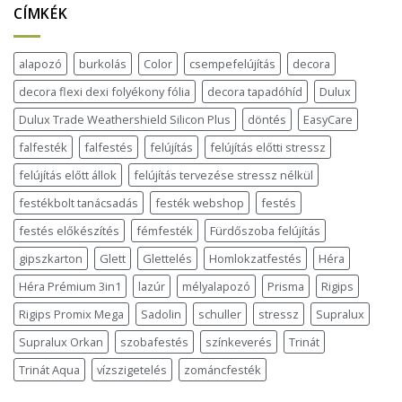
CÍMKÉK
alapozó
burkolás
Color
csempefelújítás
decora
decora flexi dexi folyékony fólia
decora tapadóhíd
Dulux
Dulux Trade Weathershield Silicon Plus
döntés
EasyCare
falfesték
falfestés
felújítás
felújítás előtti stressz
felújítás előtt állok
felújítás tervezése stressz nélkül
festékbolt tanácsadás
festék webshop
festés
festés előkészítés
fémfesték
Fürdőszoba felújítás
gipszkarton
Glett
Glettelés
Homlokzatfestés
Héra
Héra Prémium 3in1
lazúr
mélyalapozó
Prisma
Rigips
Rigips Promix Mega
Sadolin
schuller
stressz
Supralux
Supralux Orkan
szobafestés
színkeverés
Trinát
Trinát Aqua
vízszigetelés
zománcfesték