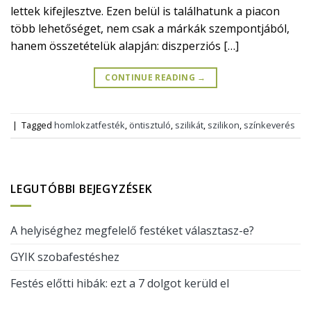
lettek kifejlesztve. Ezen belül is találhatunk a piacon
több lehetőséget, nem csak a márkák szempontjából,
hanem összetételük alapján: diszperziós […]
CONTINUE READING
→
|
Tagged
homlokzatfesték
,
öntisztuló
,
szilikát
,
szilikon
,
színkeverés
LEGUTÓBBI BEJEGYZÉSEK
A helyiséghez megfelelő festéket választasz-e?
GYIK szobafestéshez
Festés előtti hibák: ezt a 7 dolgot kerüld el