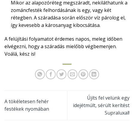
Mikor az alapozóréteg megszáradt, nekiláthatunk a
zománcfesték felhordásának is egy, vagy két
rétegben. A száradása során először víz párolog el,
így kevesebb a károsanyag kibocsátása.
A felújítási folyamatot érdemes napos, meleg időben
elvégezni, hogy a száradás mielőbb végbemenjen.
Voálá, kész is!
Újíts fel velünk egy
A tökéletesen fehér
idejétmúlt, sérült kerítést
festékek nyomában
Supraluxal!