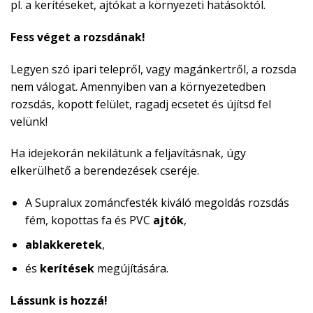
pl. a kerítéseket, ajtókat a környezeti hatásoktól.
Fess véget a rozsdának!
Legyen szó ipari telepről, vagy magánkertről, a rozsda
nem válogat. Amennyiben van a környezetedben
rozsdás, kopott felület, ragadj ecsetet és újítsd fel
velünk!
Ha idejekorán nekilátunk a feljavításnak, úgy
elkerülhető a berendezések cseréje.
A Supralux zománcfesték kiváló megoldás rozsdás
fém, kopottas fa és PVC
ajtók
,
ablakkeretek
,
és
kerítések
megújítására.
Lássunk is hozzá!