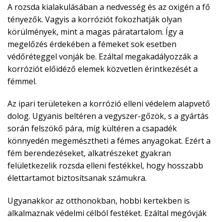
A rozsda kialakulásában a nedvesség és az oxigén a fő
tényezők. Vagyis a korróziót fokozhatják olyan
körülmények, mint a magas páratartalom. Így a
megelőzés érdekében a fémeket sok esetben
védőréteggel vonják be. Ezáltal megakadályozzák a
korróziót előidéző elemek közvetlen érintkezését a
fémmel.
Az ipari területeken a korrózió elleni védelem alapvető
dolog. Ugyanis beltéren a vegyszer-gőzök, s a gyártás
során felszökő pára, míg kültéren a csapadék
könnyedén megemésztheti a fémes anyagokat. Ezért a
fém berendezéseket, alkatrészeket gyakran
felületkezelik rozsda elleni festékkel, hogy hosszabb
élettartamot biztosítsanak számukra.
Ugyanakkor az otthonokban, hobbi kertekben is
alkalmaznak védelmi célból festéket. Ezáltal megóvják