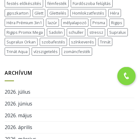
festés előkészítés
fémfesték
Fürdőszoba felújítás
gipszkarton
Glett
Glettelés
Homlokzatfestés
Héra
Héra Prémium 3in1
lazúr
mélyalapozó
Prisma
Rigips
Rigips Promix Mega
Sadolin
schuller
stressz
Supralux
Supralux Orkan
szobafestés
színkeverés
Trinát
Trinát Aqua
vízszigetelés
zománcfesték
ARCHÍVUM
2026. július
2026. június
2026. május
2026. április
2026. március