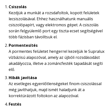
Csiszolás
Kezdjük a munkát a rozsdafoltok, kopott felületek
lecsiszolásával. Ehhez használhatunk manuális
csiszolópapírt, vagy elektromos gépet. A csiszolás
során felgyülemlő port egy tiszta ecset segítségével
több fázisban távolítsuk el.
Pormentesítés
A pormentes felületet hengerrel kezeljük le Supralux
vízbázisú alapozóval, amely az újbóli rozsdásodást
akadályozza, illetve a zománcfesték tapadását segíti
elő.
Hibák javítása
Az esetleges egyenlőtlenségeket finom csiszolással
még javíthatjuk, majd ismét haladjunk át a
korrektúrázott foltokon az alapozóval.
Festés