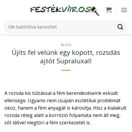
Skip
to
content
Keresés
a
következőre:
BLOG
Újíts fel velünk egy kopott, rozsdás
ajtót Supraluxal!
A rozsda kis túlzással a fém berendezéseink esküdt
ellensége. Ugyanis nem csupán esztétikai problémát
okoz, hanem a fém anyagát is károsítja. Hisz a kialakult
rozsda réteg alatt a korrózió folyamata nem áll meg,
sőt idővel megtöri a fém szerkezetét is.