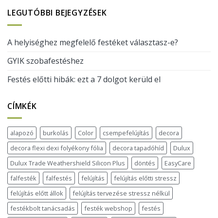
LEGUTÓBBI BEJEGYZÉSEK
A helyiséghez megfelelő festéket választasz-e?
GYIK szobafestéshez
Festés előtti hibák: ezt a 7 dolgot kerüld el
CÍMKÉK
alapozó
burkolás
Color
csempefelújítás
decora
decora flexi dexi folyékony fólia
decora tapadóhíd
Dulux
Dulux Trade Weathershield Silicon Plus
döntés
EasyCare
falfesték
falfestés
felújítás
felújítás előtti stressz
felújítás előtt állok
felújítás tervezése stressz nélkül
festékbolt tanácsadás
festék webshop
festés