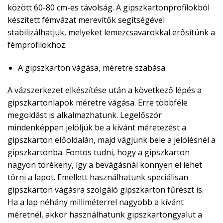
között 60-80 cm-es távolság. A gipszkartonprofilokból
készített fémvázat merevítők segítségével
stabilizálhatjuk, melyeket lemezcsavarokkal erősítünk a
fémprofilokhoz.
A gipszkarton vágása, méretre szabása
A vázszerkezet elkészítése után a következő lépés a
gipszkartonlapok méretre vágása. Erre többféle
megoldást is alkalmazhatunk. Legelőször
mindenképpen jelöljük be a kívánt méretezést a
gipszkarton előoldalán, majd vágjunk bele a jelölésnél a
gipszkartonba. Fontos tudni, hogy a gipszkarton
nagyon törékeny, így a bevágásnál könnyen el lehet
törni a lapot. Emellett használhatunk speciálisan
gipszkarton vágásra szolgáló gipszkarton fűrészt is.
Ha a lap néhány milliméterrel nagyobb a kívánt
méretnél, akkor használhatunk gipszkartongyalut a