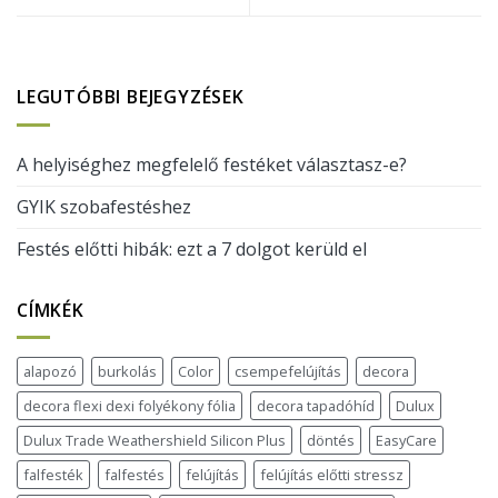
LEGUTÓBBI BEJEGYZÉSEK
A helyiséghez megfelelő festéket választasz-e?
GYIK szobafestéshez
Festés előtti hibák: ezt a 7 dolgot kerüld el
CÍMKÉK
alapozó
burkolás
Color
csempefelújítás
decora
decora flexi dexi folyékony fólia
decora tapadóhíd
Dulux
Dulux Trade Weathershield Silicon Plus
döntés
EasyCare
falfesték
falfestés
felújítás
felújítás előtti stressz