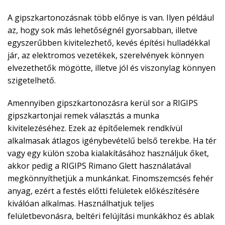
A gipszkartonozásnak több előnye is van. Ilyen például
az, hogy sok más lehetőségnél gyorsabban, illetve
egyszerűbben kivitelezhető, kevés építési hulladékkal
jár, az elektromos vezetékek, szerelvények könnyen
elvezethetők mögötte, illetve jól és viszonylag könnyen
szigetelhető.
Amennyiben gipszkartonozásra kerül sor a RIGIPS
gipszkartonjai remek választás a munka
kivitelezéséhez. Ezek az építőelemek rendkívül
alkalmasak átlagos igénybevételű belső terekbe. Ha tér
vagy egy külön szoba kialakításához használjuk őket,
akkor pedig a RIGIPS Rimano Glett használatával
megkönnyíthetjük a munkánkat. Finomszemcsés fehér
anyag, ezért a festés előtti felületek előkészítésére
kiválóan alkalmas. Használhatjuk teljes
felületbevonásra, beltéri felújítási munkákhoz és ablak