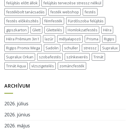
felújítás előtt állok
felújítás tervezése stressz nélkül
festékbolt tanácsadás
festék webshop
festés
festés előkészítés
fémfesték
Fürdőszoba felújítás
gipszkarton
Glett
Glettelés
Homlokzatfestés
Héra
Héra Prémium 3in1
lazúr
mélyalapozó
Prisma
Rigips
Rigips Promix Mega
Sadolin
schuller
stressz
Supralux
Supralux Orkan
szobafestés
színkeverés
Trinát
Trinát Aqua
vízszigetelés
zománcfesték
ARCHÍVUM
2026. július
2026. június
2026. május