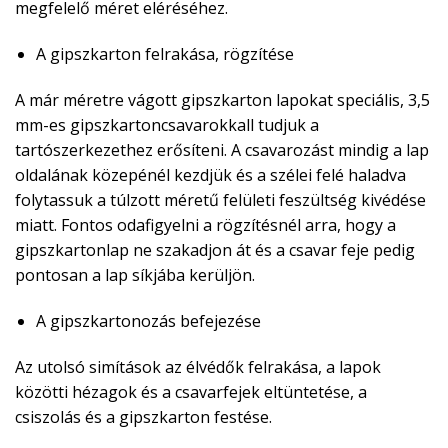
megfelelő méret eléréséhez.
A gipszkarton felrakása, rögzítése
A már méretre vágott gipszkarton lapokat speciális, 3,5
mm-es gipszkartoncsavarokkall tudjuk a
tartószerkezethez erősíteni. A csavarozást mindig a lap
oldalának közepénél kezdjük és a szélei felé haladva
folytassuk a túlzott méretű felületi feszültség kivédése
miatt. Fontos odafigyelni a rögzítésnél arra, hogy a
gipszkartonlap ne szakadjon át és a csavar feje pedig
pontosan a lap síkjába kerüljön.
A gipszkartonozás befejezése
Az utolsó simítások az élvédők felrakása, a lapok
közötti hézagok és a csavarfejek eltüntetése, a
csiszolás és a gipszkarton festése.