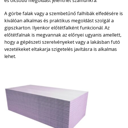
és olcsóbb megoldást jelenthet számunkra.
A görbe falak vagy a szembetűnő falhibák elfedésére is
kiválóan alkalmas és praktikus megoldást szolgál a
gipszkarton. Ilyenkor előtétfalként funkcionál. Az
előtétfalnak is megvannak az előnyei ugyanis amellett,
hogy a gépészeti szerelvényeket vagy a lakásban futó
vezetékeket eltakarja szigetelés javításra is alkalmas
lehet.