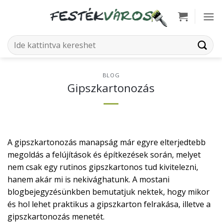
Skip
to
content
Keresés
a
következőre:
BLOG
Gipszkartonozás
A gipszkartonozás manapság már egyre elterjedtebb
megoldás a felújítások és építkezések során, melyet
nem csak egy rutinos gipszkartonos tud kivitelezni,
hanem akár mi is nekivághatunk. A mostani
blogbejegyzésünkben bemutatjuk nektek, hogy mikor
és hol lehet praktikus a gipszkarton felrakása, illetve a
gipszkartonozás menetét.