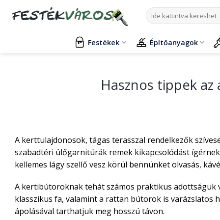
Skip
Keresés
to
a
content
következőre:
Festékek
Építőanyagok
Hasznos tippek az 
A kerttulajdonosok, tágas terasszal rendelkezők szíves
szabadtéri ülőgarnitúrák remek kikapcsolódást ígérne
kellemes lágy szellő vesz körül bennünket olvasás, káv
A kertibútoroknak tehát számos praktikus adottságuk v
klasszikus fa, valamint a rattan bútorok is varázslatos
ápolásával tarthatjuk meg hosszú távon.