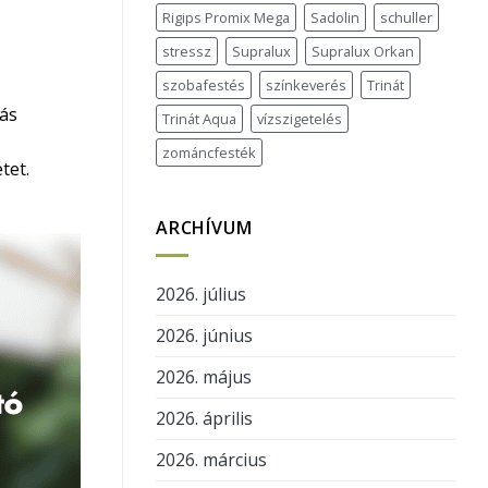
Rigips Promix Mega
Sadolin
schuller
stressz
Supralux
Supralux Orkan
szobafestés
színkeverés
Trinát
rás
Trinát Aqua
vízszigetelés
zománcfesték
tet.
ARCHÍVUM
2026. július
2026. június
2026. május
2026. április
2026. március