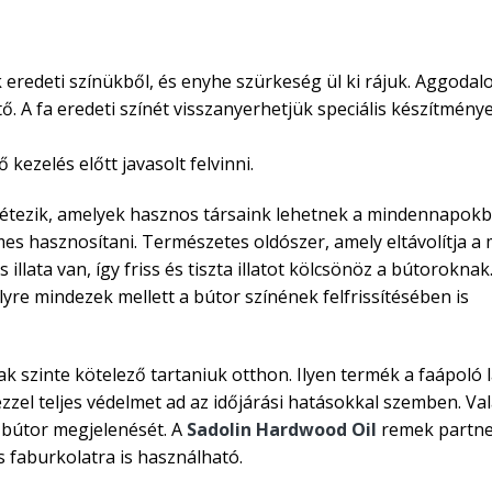
k eredeti színükből, és enyhe szürkeség ül ki rájuk. Aggodal
ő. A fa eredeti színét visszanyerhetjük speciális készítmény
ő kezelés előtt javasolt felvinni.
 létezik, amelyek hasznos társaink lehetnek a mindennapokb
mes hasznosítani. Természetes oldószer, amely eltávolítja a
 illata van, így friss és tiszta illatot kölcsönöz a bútoroknak
lyre mindezek mellett a bútor színének felfrissítésében is
szinte kötelező tartaniuk otthon. Ilyen termék a faápoló la
zzel teljes védelmet ad az időjárási hatásokkal szemben. Val
a bútor megjelenését. A
Sadolin Hardwood Oil
remek partne
s faburkolatra is használható.