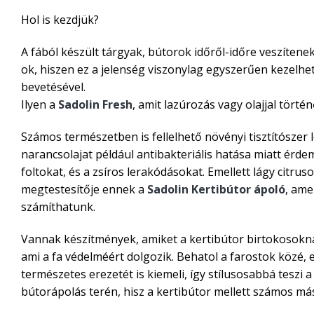
Hol is kezdjük?
A fából készült tárgyak, bútorok időről-időre veszítene
ok, hiszen ez a jelenség viszonylag egyszerűen kezelhet
bevetésével.
Ilyen a
Sadolin Fresh
, amit lazúrozás vagy olajjal történ
Számos természetben is fellelhető növényi tisztítószer
narancsolajat például antibakteriális hatása miatt érde
foltokat, és a zsíros lerakódásokat. Emellett lágy citrusos
megtestesítője ennek a
Sadolin Kertibútor ápoló
, ame
számíthatunk.
Vannak készítmények, amiket a kertibútor birtokosoknak 
ami a fa védelméért dolgozik. Behatol a farostok közé, e
természetes erezetét is kiemeli, így stílusosabbá teszi 
bútorápolás terén, hisz a kertibútor mellett számos má