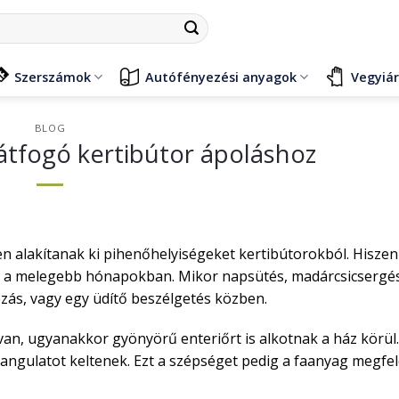
Szerszámok
Autófényezési anyagok
Vegyiá
BLOG
átfogó kertibútor ápoláshoz
en alakítanak ki pihenőhelyiségeket kertibútorokból. Hiszen
k a melegebb hónapokban. Mikor napsütés, madárcsicsergés
ézás, vagy egy üdítő beszélgetés közben.
an, ugyanakkor gyönyörű enteriőrt is alkotnak a ház körül.
 hangulatot keltenek. Ezt a szépséget pedig a faanyag megfel