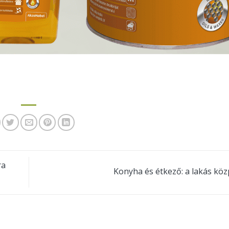
ra
Konyha és étkező: a lakás kö