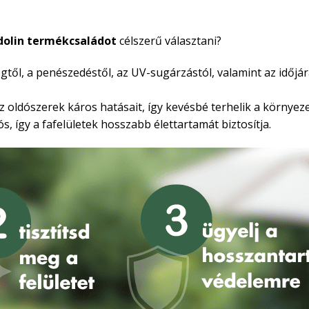
dolin termékcsaládot
célszerű választani?
égtől, a penészedéstől, az UV-sugárzástól, valamint az időjá
z oldószerek káros hatásait, így kevésbé terhelik a környeze
s, így a fafelületek hosszabb élettartamát biztosítja.