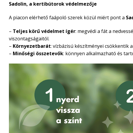
Sadolin, a kertibútorok védelmezője
A piacon elérhető faápoló szerek közül miért pont a
Sa
–
Teljes körű védelmet ígér
: megvédi a fát a nedvess
viszontagságaitól.
–
Környezetbarát
: vízbázisú készítményei csökkentik a
–
Minőségi összetevők
: könnyen alkalmazható és tartó