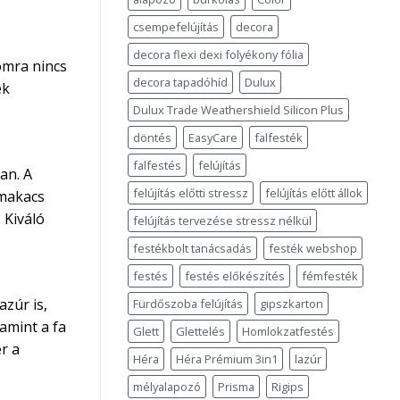
csempefelújítás
decora
decora flexi dexi folyékony fólia
omra nincs
decora tapadóhíd
Dulux
ek
Dulux Trade Weathershield Silicon Plus
döntés
EasyCare
falfesték
falfestés
felújítás
an. A
felújítás előtti stressz
felújítás előtt állok
 makacs
. Kiváló
felújítás tervezése stressz nélkül
festékbolt tanácsadás
festék webshop
festés
festés előkészítés
fémfesték
zúr is,
Fürdőszoba felújítás
gipszkarton
amint a fa
Glett
Glettelés
Homlokzatfestés
r a
Héra
Héra Prémium 3in1
lazúr
mélyalapozó
Prisma
Rigips