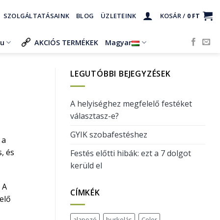
SZOLGÁLTATÁSAINK
BLOG
ÜZLETEINK
KOSÁR /
0
FT
ru
AKCIÓS TERMÉKEK
Magyar
LEGUTÓBBI BEJEGYZÉSEK
A helyiséghez megfelelő festéket
választasz-e?
GYIK szobafestéshez
 a
, és
Festés előtti hibák: ezt a 7 dolgot
kerüld el
 A
CÍMKÉK
elő
alapozó
burkolás
Color